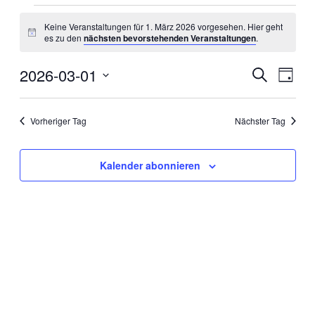
Veranstaltungen
Keine Veranstaltungen für 1. März 2026 vorgesehen. Hier geht
für
Hinweis
es zu den
nächsten bevorstehenden Veranstaltungen
.
1.
März
2026-03-01
Veranstal
Veran
Suche
Tag
Ansic
2026
Suche
Datum
Navig
wählen.
und
Vorheriger Tag
Nächster Tag
Ansichten
Navigati
Kalender abonnieren