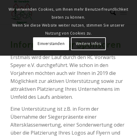
Wir verwenden Cookies, um Ihnen mehr Benutzerfreundlichkeit
bieten zu können.
Wenn Sie diese Website weiter nutzen, stimmen Sie unserer
Nutzung von Cookies zu.
Information für Sponsoren
Einverstanden
Weitere Infos
Erstmals wird der Lauf durch den RC Vorwärts
Speyer e.V. durchgeführt. Wie schon in den
Vorjahren möchten auch wir Ihnen in 2019 die
Möglichkeit zur aktiven Unterstützung sowie zur
attraktiven Platzierung Ihres Unternehmens im
Umfeld des Laufs anbieten.
Eine Unterstützung ist z.B. in Form der
Übernahme der Siegerpräsente einer
Altersklassenwertung, einer Sonderwertung oder
über die Platzierung Ihres Logos auf Flyern und