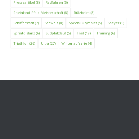
Presseartikel
(8)
Radfahren
(5)
Rheinland-Pfalz-Meisterschaft
(8)
Rülzheim
(8)
Schifferstadt
(7)
Schweiz
(8)
Special Olympics
(5)
Speyer
(5)
Sprintdistanz
(6)
Südpfalzlauf
(5)
Trail
(19)
Training
(6)
Triathlon
(26)
Ultra
(27)
Winterlaufserie
(4)