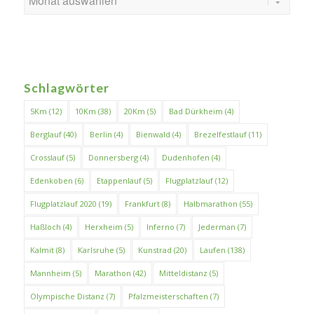
Schlagwörter
5Km
(12)
10Km
(38)
20Km
(5)
Bad Dürkheim
(4)
Berglauf
(40)
Berlin
(4)
Bienwald
(4)
Brezelfestlauf
(11)
Crosslauf
(5)
Donnersberg
(4)
Dudenhofen
(4)
Edenkoben
(6)
Etappenlauf
(5)
Flugplatzlauf
(12)
Flugplatzlauf 2020
(19)
Frankfurt
(8)
Halbmarathon
(55)
Haßloch
(4)
Herxheim
(5)
Inferno
(7)
Jederman
(7)
Kalmit
(8)
Karlsruhe
(5)
Kunstrad
(20)
Laufen
(138)
Mannheim
(5)
Marathon
(42)
Mitteldistanz
(5)
Olympische Distanz
(7)
Pfalzmeisterschaften
(7)