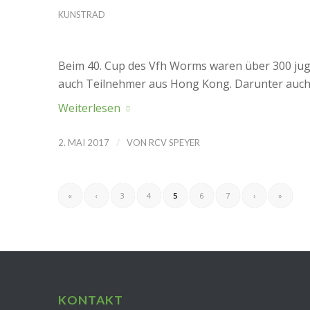
KUNSTRAD
Beim 40. Cup des Vfh Worms waren über 300 juge
auch Teilnehmer aus Hong Kong. Darunter auch 
Weiterlesen
/
2. MAI 2017
VON
RCV SPEYER
«
‹
3
4
5
6
7
›
»
KONTAKT