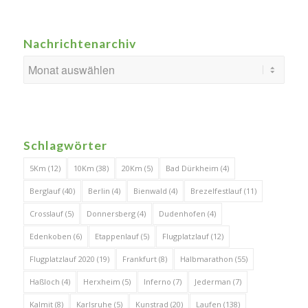
Nachrichtenarchiv
Schlagwörter
5Km
(12)
10Km
(38)
20Km
(5)
Bad Dürkheim
(4)
Berglauf
(40)
Berlin
(4)
Bienwald
(4)
Brezelfestlauf
(11)
Crosslauf
(5)
Donnersberg
(4)
Dudenhofen
(4)
Edenkoben
(6)
Etappenlauf
(5)
Flugplatzlauf
(12)
Flugplatzlauf 2020
(19)
Frankfurt
(8)
Halbmarathon
(55)
Haßloch
(4)
Herxheim
(5)
Inferno
(7)
Jederman
(7)
Kalmit
(8)
Karlsruhe
(5)
Kunstrad
(20)
Laufen
(138)