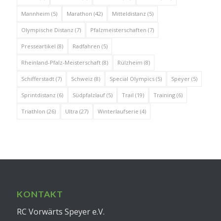
Mannheim
(5)
Marathon
(42)
Mitteldistanz
(5)
Olympische Distanz
(7)
Pfalzmeisterschaften
(7)
Presseartikel
(8)
Radfahren
(5)
Rheinland-Pfalz-Meisterschaft
(8)
Rülzheim
(8)
Schifferstadt
(7)
Schweiz
(8)
Special Olympics
(5)
Speyer
(5)
Sprintdistanz
(6)
Südpfalzlauf
(5)
Trail
(19)
Training
(6)
Triathlon
(26)
Ultra
(27)
Winterlaufserie
(4)
KONTAKT
RC Vorwärts Speyer e.V.