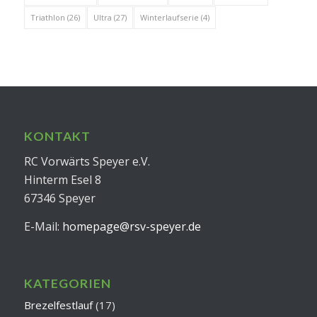
Triathlon
(26)
Ultra
(27)
Winterlaufserie
(4)
KONTAKT
RC Vorwärts Speyer e.V.
Hinterm Esel 8
67346 Speyer
E-Mail:
homepage@rsv-speyer.de
KATEGORIEN
Brezelfestlauf
(17)