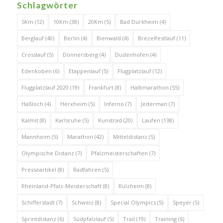
Schlagwörter
5Km
(12)
10Km
(38)
20Km
(5)
Bad Dürkheim
(4)
Berglauf
(40)
Berlin
(4)
Bienwald
(4)
Brezelfestlauf
(11)
Crosslauf
(5)
Donnersberg
(4)
Dudenhofen
(4)
Edenkoben
(6)
Etappenlauf
(5)
Flugplatzlauf
(12)
Flugplatzlauf 2020
(19)
Frankfurt
(8)
Halbmarathon
(55)
Haßloch
(4)
Herxheim
(5)
Inferno
(7)
Jederman
(7)
Kalmit
(8)
Karlsruhe
(5)
Kunstrad
(20)
Laufen
(138)
Mannheim
(5)
Marathon
(42)
Mitteldistanz
(5)
Olympische Distanz
(7)
Pfalzmeisterschaften
(7)
Presseartikel
(8)
Radfahren
(5)
Rheinland-Pfalz-Meisterschaft
(8)
Rülzheim
(8)
Schifferstadt
(7)
Schweiz
(8)
Special Olympics
(5)
Speyer
(5)
Sprintdistanz
(6)
Südpfalzlauf
(5)
Trail
(19)
Training
(6)