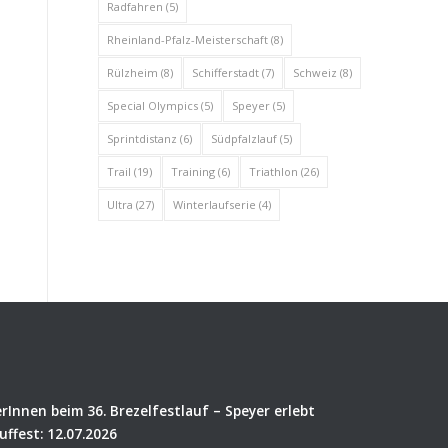
Radfahren
(5)
Rheinland-Pfalz-Meisterschaft
(8)
Rülzheim
(8)
Schifferstadt
(7)
Schweiz
(8)
Special Olympics
(5)
Speyer
(5)
Sprintdistanz
(6)
Südpfalzlauf
(5)
Trail
(19)
Training
(6)
Triathlon
(26)
Ultra
(27)
Winterlaufserie
(4)
rInnen beim 36. Brezelfestlauf – Speyer erlebt
uffest: 12.07.2026