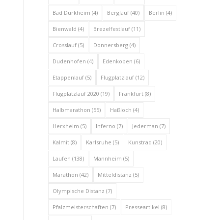
Bad Dürkheim
(4)
Berglauf
(40)
Berlin
(4)
Bienwald
(4)
Brezelfestlauf
(11)
Crosslauf
(5)
Donnersberg
(4)
Dudenhofen
(4)
Edenkoben
(6)
Etappenlauf
(5)
Flugplatzlauf
(12)
Flugplatzlauf 2020
(19)
Frankfurt
(8)
Halbmarathon
(55)
Haßloch
(4)
Herxheim
(5)
Inferno
(7)
Jederman
(7)
Kalmit
(8)
Karlsruhe
(5)
Kunstrad
(20)
Laufen
(138)
Mannheim
(5)
Marathon
(42)
Mitteldistanz
(5)
Olympische Distanz
(7)
Pfalzmeisterschaften
(7)
Presseartikel
(8)