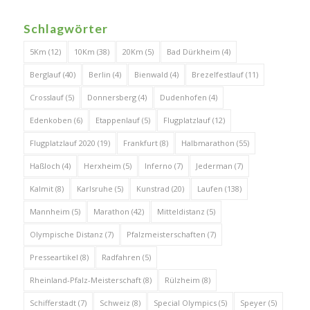
Schlagwörter
5Km
(12)
10Km
(38)
20Km
(5)
Bad Dürkheim
(4)
Berglauf
(40)
Berlin
(4)
Bienwald
(4)
Brezelfestlauf
(11)
Crosslauf
(5)
Donnersberg
(4)
Dudenhofen
(4)
Edenkoben
(6)
Etappenlauf
(5)
Flugplatzlauf
(12)
Flugplatzlauf 2020
(19)
Frankfurt
(8)
Halbmarathon
(55)
Haßloch
(4)
Herxheim
(5)
Inferno
(7)
Jederman
(7)
Kalmit
(8)
Karlsruhe
(5)
Kunstrad
(20)
Laufen
(138)
Mannheim
(5)
Marathon
(42)
Mitteldistanz
(5)
Olympische Distanz
(7)
Pfalzmeisterschaften
(7)
Presseartikel
(8)
Radfahren
(5)
Rheinland-Pfalz-Meisterschaft
(8)
Rülzheim
(8)
Schifferstadt
(7)
Schweiz
(8)
Special Olympics
(5)
Speyer
(5)