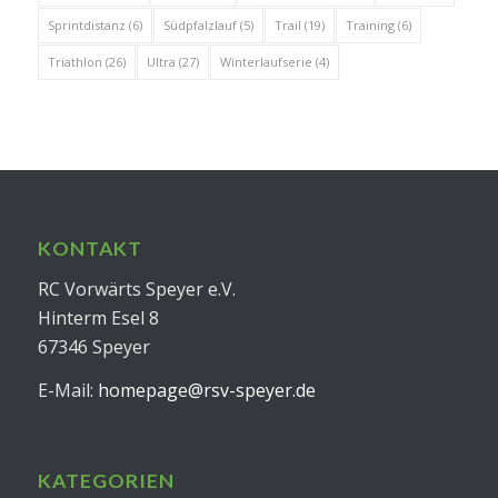
Sprintdistanz
(6)
Südpfalzlauf
(5)
Trail
(19)
Training
(6)
Triathlon
(26)
Ultra
(27)
Winterlaufserie
(4)
KONTAKT
RC Vorwärts Speyer e.V.
Hinterm Esel 8
67346 Speyer
E-Mail:
homepage@rsv-speyer.de
KATEGORIEN