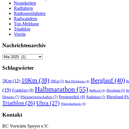
Neuigkeiten
Radfahren
Radtourenfahrten
Radwandern
Top-Meldung
Triathlon
Verein
Nachrichtenarchiv
Nachrichtenarchiv
Schlagwörter
10Km
(38)
Berglauf
(40)
5Km
(12)
20Km
(5)
Bad Dürkheim
(4)
Be
Halbmarathon
(55)
(19)
Frankfurt
(8)
I
Herxheim
(5)
Haßloch
(4)
Distanz
(7)
Pfalzmeisterschaften
(7)
Presseartikel
(8)
Rheinland-Pfa
Radfahren
(5)
Triathlon
(26)
Ultra
(27)
Winterlaufserie
(4)
Kontakt
RC Vorwärts Speyer e.V.