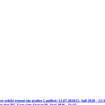
r erlebt erneut ein großes Lauffest: 12.07.2026
15. Juli 2026 - 12:
für den RC Vorwärts Speyer
28. Juni 2026 - 11:42