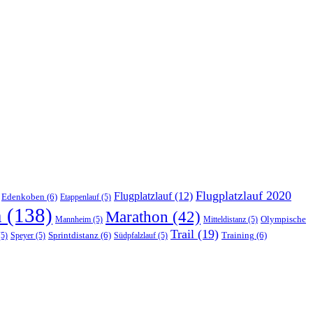
Flugplatzlauf 2020
Flugplatzlauf
(12)
Edenkoben
(6)
Etappenlauf
(5)
n
(138)
Marathon
(42)
Olympische
Mannheim
(5)
Mitteldistanz
(5)
Trail
(19)
Sprintdistanz
(6)
Training
(6)
5)
Speyer
(5)
Südpfalzlauf
(5)