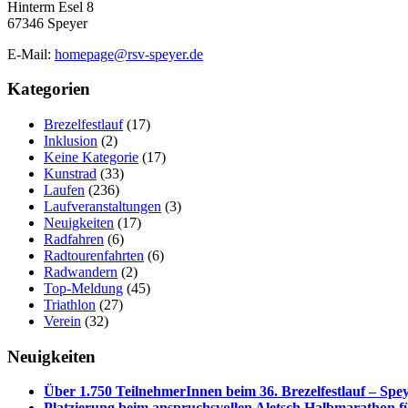
Hinterm Esel 8
67346 Speyer
E-Mail:
homepage@rsv-speyer.de
Kategorien
Brezelfestlauf
(17)
Inklusion
(2)
Keine Kategorie
(17)
Kunstrad
(33)
Laufen
(236)
Laufveranstaltungen
(3)
Neuigkeiten
(17)
Radfahren
(6)
Radtourenfahrten
(6)
Radwandern
(2)
Top-Meldung
(45)
Triathlon
(27)
Verein
(32)
Neuigkeiten
Über 1.750 TeilnehmerInnen beim 36. Brezelfestlauf – Speye
Platzierung beim anspruchsvollen Aletsch Halbmarathon 