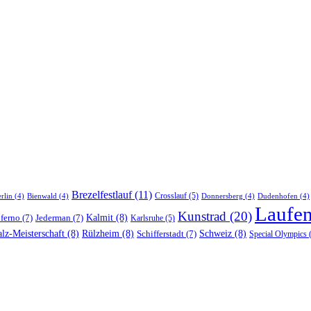
Brezelfestlauf
(11)
Crosslauf
(5)
rlin
(4)
Bienwald
(4)
Donnersberg
(4)
Dudenhofen
(4)
Laufe
Kunstrad
(20)
nferno
(7)
Jederman
(7)
Kalmit
(8)
Karlsruhe
(5)
lz-Meisterschaft
(8)
Rülzheim
(8)
Schifferstadt
(7)
Schweiz
(8)
Special Olympics
(