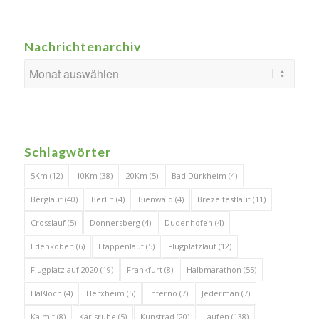
Nachrichtenarchiv
Schlagwörter
5Km
(12)
10Km
(38)
20Km
(5)
Bad Dürkheim
(4)
Berglauf
(40)
Berlin
(4)
Bienwald
(4)
Brezelfestlauf
(11)
Crosslauf
(5)
Donnersberg
(4)
Dudenhofen
(4)
Edenkoben
(6)
Etappenlauf
(5)
Flugplatzlauf
(12)
Flugplatzlauf 2020
(19)
Frankfurt
(8)
Halbmarathon
(55)
Haßloch
(4)
Herxheim
(5)
Inferno
(7)
Jederman
(7)
Kalmit
(8)
Karlsruhe
(5)
Kunstrad
(20)
Laufen
(138)