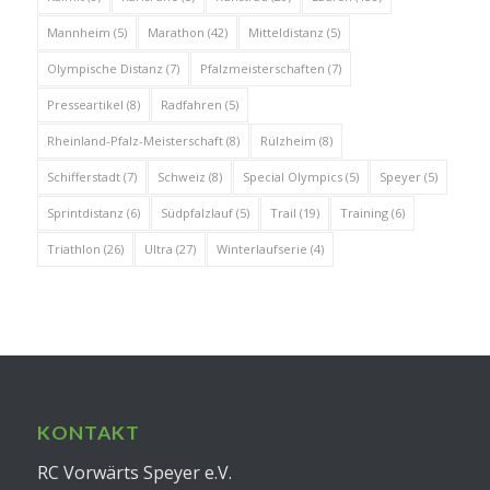
Mannheim
(5)
Marathon
(42)
Mitteldistanz
(5)
Olympische Distanz
(7)
Pfalzmeisterschaften
(7)
Presseartikel
(8)
Radfahren
(5)
Rheinland-Pfalz-Meisterschaft
(8)
Rülzheim
(8)
Schifferstadt
(7)
Schweiz
(8)
Special Olympics
(5)
Speyer
(5)
Sprintdistanz
(6)
Südpfalzlauf
(5)
Trail
(19)
Training
(6)
Triathlon
(26)
Ultra
(27)
Winterlaufserie
(4)
KONTAKT
RC Vorwärts Speyer e.V.