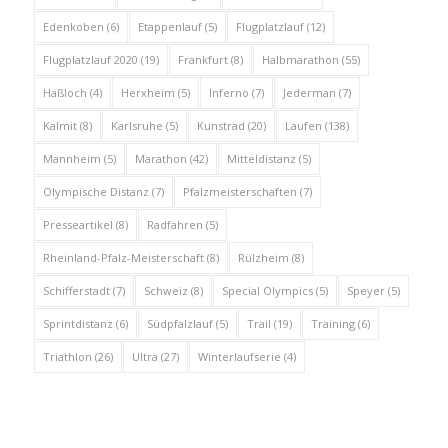
Edenkoben
(6)
Etappenlauf
(5)
Flugplatzlauf
(12)
Flugplatzlauf 2020
(19)
Frankfurt
(8)
Halbmarathon
(55)
Haßloch
(4)
Herxheim
(5)
Inferno
(7)
Jederman
(7)
Kalmit
(8)
Karlsruhe
(5)
Kunstrad
(20)
Laufen
(138)
Mannheim
(5)
Marathon
(42)
Mitteldistanz
(5)
Olympische Distanz
(7)
Pfalzmeisterschaften
(7)
Presseartikel
(8)
Radfahren
(5)
Rheinland-Pfalz-Meisterschaft
(8)
Rülzheim
(8)
Schifferstadt
(7)
Schweiz
(8)
Special Olympics
(5)
Speyer
(5)
Sprintdistanz
(6)
Südpfalzlauf
(5)
Trail
(19)
Training
(6)
Triathlon
(26)
Ultra
(27)
Winterlaufserie
(4)