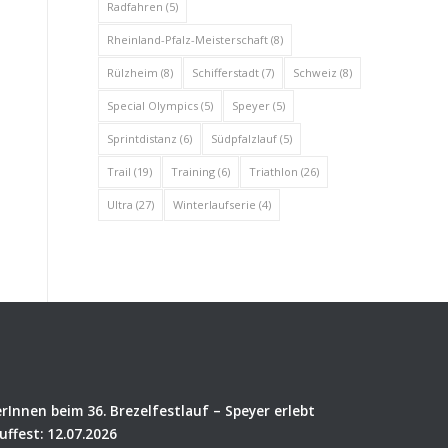
Radfahren
(5)
Rheinland-Pfalz-Meisterschaft
(8)
Rülzheim
(8)
Schifferstadt
(7)
Schweiz
(8)
Special Olympics
(5)
Speyer
(5)
Sprintdistanz
(6)
Südpfalzlauf
(5)
Trail
(19)
Training
(6)
Triathlon
(26)
Ultra
(27)
Winterlaufserie
(4)
rInnen beim 36. Brezelfestlauf – Speyer erlebt
uffest: 12.07.2026