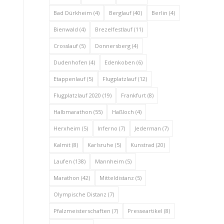
Bad Dürkheim
(4)
Berglauf
(40)
Berlin
(4)
Bienwald
(4)
Brezelfestlauf
(11)
Crosslauf
(5)
Donnersberg
(4)
Dudenhofen
(4)
Edenkoben
(6)
Etappenlauf
(5)
Flugplatzlauf
(12)
Flugplatzlauf 2020
(19)
Frankfurt
(8)
Halbmarathon
(55)
Haßloch
(4)
Herxheim
(5)
Inferno
(7)
Jederman
(7)
Kalmit
(8)
Karlsruhe
(5)
Kunstrad
(20)
Laufen
(138)
Mannheim
(5)
Marathon
(42)
Mitteldistanz
(5)
Olympische Distanz
(7)
Pfalzmeisterschaften
(7)
Presseartikel
(8)