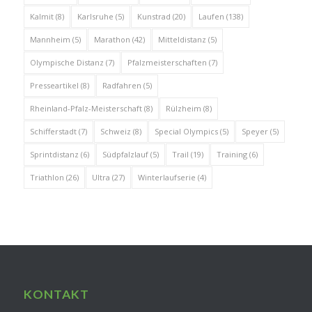
Kalmit
(8)
Karlsruhe
(5)
Kunstrad
(20)
Laufen
(138)
Mannheim
(5)
Marathon
(42)
Mitteldistanz
(5)
Olympische Distanz
(7)
Pfalzmeisterschaften
(7)
Presseartikel
(8)
Radfahren
(5)
Rheinland-Pfalz-Meisterschaft
(8)
Rülzheim
(8)
Schifferstadt
(7)
Schweiz
(8)
Special Olympics
(5)
Speyer
(5)
Sprintdistanz
(6)
Südpfalzlauf
(5)
Trail
(19)
Training
(6)
Triathlon
(26)
Ultra
(27)
Winterlaufserie
(4)
KONTAKT