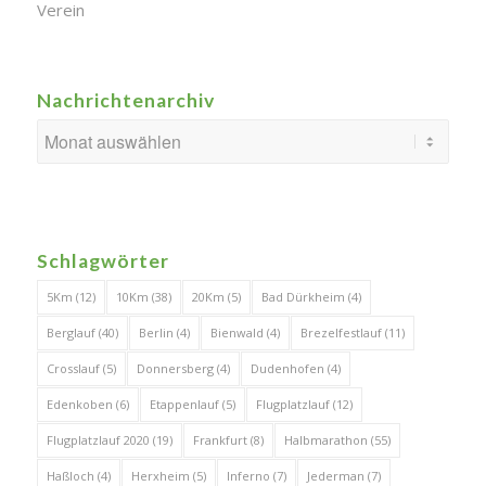
Verein
Nachrichtenarchiv
Schlagwörter
5Km
(12)
10Km
(38)
20Km
(5)
Bad Dürkheim
(4)
Berglauf
(40)
Berlin
(4)
Bienwald
(4)
Brezelfestlauf
(11)
Crosslauf
(5)
Donnersberg
(4)
Dudenhofen
(4)
Edenkoben
(6)
Etappenlauf
(5)
Flugplatzlauf
(12)
Flugplatzlauf 2020
(19)
Frankfurt
(8)
Halbmarathon
(55)
Haßloch
(4)
Herxheim
(5)
Inferno
(7)
Jederman
(7)