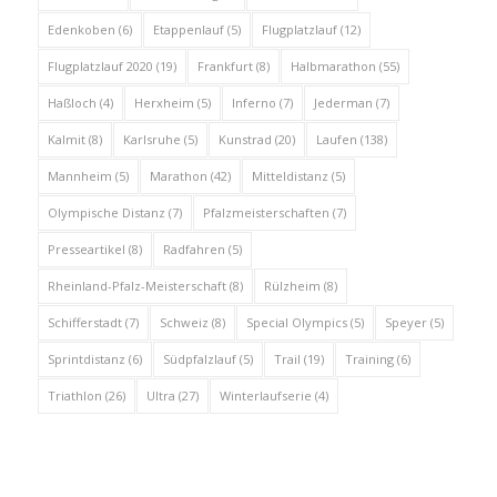
Edenkoben
(6)
Etappenlauf
(5)
Flugplatzlauf
(12)
Flugplatzlauf 2020
(19)
Frankfurt
(8)
Halbmarathon
(55)
Haßloch
(4)
Herxheim
(5)
Inferno
(7)
Jederman
(7)
Kalmit
(8)
Karlsruhe
(5)
Kunstrad
(20)
Laufen
(138)
Mannheim
(5)
Marathon
(42)
Mitteldistanz
(5)
Olympische Distanz
(7)
Pfalzmeisterschaften
(7)
Presseartikel
(8)
Radfahren
(5)
Rheinland-Pfalz-Meisterschaft
(8)
Rülzheim
(8)
Schifferstadt
(7)
Schweiz
(8)
Special Olympics
(5)
Speyer
(5)
Sprintdistanz
(6)
Südpfalzlauf
(5)
Trail
(19)
Training
(6)
Triathlon
(26)
Ultra
(27)
Winterlaufserie
(4)