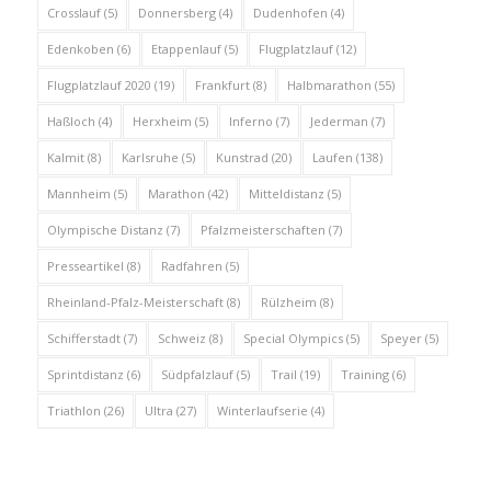
Crosslauf
(5)
Donnersberg
(4)
Dudenhofen
(4)
Edenkoben
(6)
Etappenlauf
(5)
Flugplatzlauf
(12)
Flugplatzlauf 2020
(19)
Frankfurt
(8)
Halbmarathon
(55)
Haßloch
(4)
Herxheim
(5)
Inferno
(7)
Jederman
(7)
Kalmit
(8)
Karlsruhe
(5)
Kunstrad
(20)
Laufen
(138)
Mannheim
(5)
Marathon
(42)
Mitteldistanz
(5)
Olympische Distanz
(7)
Pfalzmeisterschaften
(7)
Presseartikel
(8)
Radfahren
(5)
Rheinland-Pfalz-Meisterschaft
(8)
Rülzheim
(8)
Schifferstadt
(7)
Schweiz
(8)
Special Olympics
(5)
Speyer
(5)
Sprintdistanz
(6)
Südpfalzlauf
(5)
Trail
(19)
Training
(6)
Triathlon
(26)
Ultra
(27)
Winterlaufserie
(4)