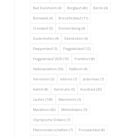
Bad Dürkheim
(4)
Berglauf
(40)
Berlin
(4)
Bienwald
(4)
Brezelfestlauf
(11)
Crosslauf
(5)
Donnersberg
(4)
Dudenhofen
(4)
Edenkoben
(6)
Etappenlauf
(5)
Flugplatzlauf
(12)
Flugplatzlauf 2020
(19)
Frankfurt
(8)
Halbmarathon
(55)
Haßloch
(4)
Herxheim
(5)
Inferno
(7)
Jederman
(7)
Kalmit
(8)
Karlsruhe
(5)
Kunstrad
(20)
Laufen
(138)
Mannheim
(5)
Marathon
(42)
Mitteldistanz
(5)
Olympische Distanz
(7)
Pfalzmeisterschaften
(7)
Presseartikel
(8)