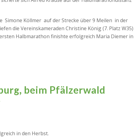
sicherte sich Alfred Krause auf der Halbmarathondistanz
te Simone Köllmer auf der Strecke über 9 Meilen in der
liefen die Vereinskameraden Christine König (7. Platz W35)
n ersten Halbmarathon finishte erfolgreich Maria Diemer in
tburg, beim Pfälzerwald
y
greich in den Herbst.