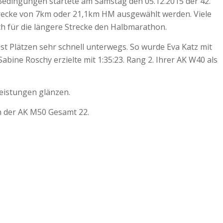
Bedingungen startete am Samstag den 05.12.2015 der 42.
trecke von 7km oder 21,1km HM ausgewählt werden. Viele
ch für die längere Strecke den Halbmarathon.
t Plätzen sehr schnell unterwegs. So wurde Eva Katz mit
abine Roschy erzielte mit 1:35:23. Rang 2. Ihrer AK W40 als
eistungen glänzen.
in der AK M50 Gesamt 22.