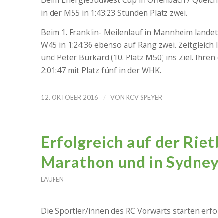
Beim EnergieSüdwest Cup in Offenbach / Queich 
in der M55 in 1:43:23 Stunden Platz zwei.
Beim 1. Franklin- Meilenlauf in Mannheim lande
W45 in 1:24:36 ebenso auf Rang zwei. Zeitgleich 
und Peter Burkard (10. Platz M50) ins Ziel. Ihre
2:01:47 mit Platz fünf in der WHK.
/
12. OKTOBER 2016
VON
RCV SPEYER
Erfolgreich auf der Rie
Marathon und in Sydne
LAUFEN
Die Sportler/innen des RC Vorwärts starten erfol