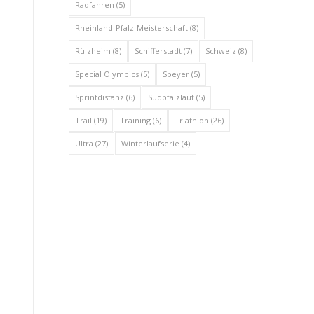
Radfahren
(5)
Rheinland-Pfalz-Meisterschaft
(8)
Rülzheim
(8)
Schifferstadt
(7)
Schweiz
(8)
Special Olympics
(5)
Speyer
(5)
Sprintdistanz
(6)
Südpfalzlauf
(5)
Trail
(19)
Training
(6)
Triathlon
(26)
Ultra
(27)
Winterlaufserie
(4)