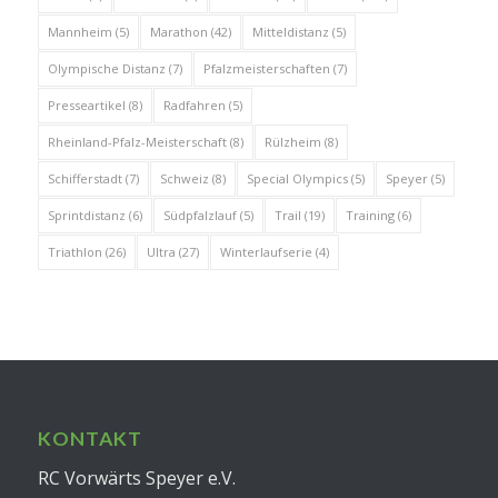
Mannheim
(5)
Marathon
(42)
Mitteldistanz
(5)
Olympische Distanz
(7)
Pfalzmeisterschaften
(7)
Presseartikel
(8)
Radfahren
(5)
Rheinland-Pfalz-Meisterschaft
(8)
Rülzheim
(8)
Schifferstadt
(7)
Schweiz
(8)
Special Olympics
(5)
Speyer
(5)
Sprintdistanz
(6)
Südpfalzlauf
(5)
Trail
(19)
Training
(6)
Triathlon
(26)
Ultra
(27)
Winterlaufserie
(4)
KONTAKT
RC Vorwärts Speyer e.V.