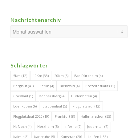
Nachrichtenarchiv
Schlagwörter
5Km
(12)
10Km
(38)
20Km
(5)
Bad Dürkheim
(4)
Berglauf
(40)
Berlin
(4)
Bienwald
(4)
Brezelfestlauf
(11)
Crosslauf
(5)
Donnersberg
(4)
Dudenhofen
(4)
Edenkoben
(6)
Etappenlauf
(5)
Flugplatzlauf
(12)
Flugplatzlauf 2020
(19)
Frankfurt
(8)
Halbmarathon
(55)
Haßloch
(4)
Herxheim
(5)
Inferno
(7)
Jederman
(7)
Kalmit
(8)
Karlsruhe
(5)
Kunstrad
(20)
Laufen
(138)