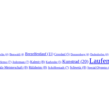
Brezelfestlauf
(11)
Crosslauf
(5)
rlin
(4)
Bienwald
(4)
Donnersberg
(4)
Dudenhofen
(4)
Laufe
Kunstrad
(20)
nferno
(7)
Jederman
(7)
Kalmit
(8)
Karlsruhe
(5)
lz-Meisterschaft
(8)
Rülzheim
(8)
Schifferstadt
(7)
Schweiz
(8)
Special Olympics
(