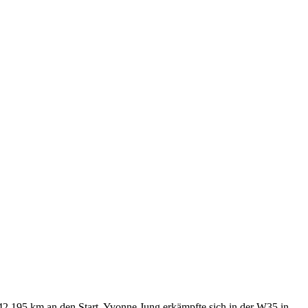
2,195 km an den Start. Yvonne Jung erkämpfte sich in der W35 in