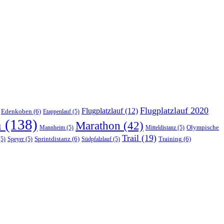
Flugplatzlauf 2020
Flugplatzlauf
(12)
Edenkoben
(6)
Etappenlauf
(5)
n
(138)
Marathon
(42)
Olympische
Mannheim
(5)
Mitteldistanz
(5)
Trail
(19)
Sprintdistanz
(6)
Training
(6)
5)
Speyer
(5)
Südpfalzlauf
(5)