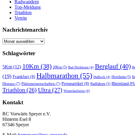
Radwandern
Top-Meldung
Triathlon
Verein
Nachrichtenarchiv
Nachrichtenarchiv
Schlagwörter
10Km
(38)
Berglauf
(40)
5Km
(12)
20Km
(5)
Bad Dürkheim
(4)
Be
Halbmarathon
(55)
(19)
Frankfurt
(8)
I
Herxheim
(5)
Haßloch
(4)
Distanz
(7)
Pfalzmeisterschaften
(7)
Presseartikel
(8)
Rheinland-Pfa
Radfahren
(5)
Triathlon
(26)
Ultra
(27)
Winterlaufserie
(4)
Kontakt
RC Vorwärts Speyer e.V.
Hinterm Esel 8
67346 Speyer
E-Mail:
homepage@rsv-speyer.de