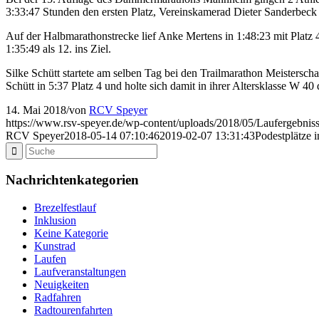
3:33:47 Stunden den ersten Platz, Vereinskamerad Dieter Sanderbeck
Auf der Halbmarathonstrecke lief Anke Mertens in 1:48:23 mit Platz 
1:35:49 als 12. ins Ziel.
Silke Schütt startete am selben Tag bei den Trailmarathon Meisters
Schütt in 5:37 Platz 4 und holte sich damit in ihrer Altersklasse W 40 
14. Mai 2018
/
von
RCV Speyer
https://www.rsv-speyer.de/wp-content/uploads/2018/05/Laufergebni
RCV Speyer
2018-05-14 07:10:46
2019-02-07 13:31:43
Podestplätze 
Nachrichtenkategorien
Brezelfestlauf
Inklusion
Keine Kategorie
Kunstrad
Laufen
Laufveranstaltungen
Neuigkeiten
Radfahren
Radtourenfahrten