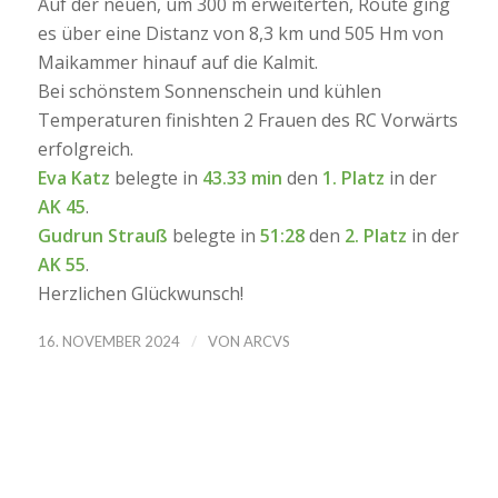
Auf der neuen, um 300 m erweiterten, Route ging
es über eine Distanz von 8,3 km und 505 Hm von
Maikammer hinauf auf die Kalmit.
Bei schönstem Sonnenschein und kühlen
Temperaturen finishten 2 Frauen des RC Vorwärts
erfolgreich.
Eva Katz
belegte in
43.33 min
den
1. Platz
in der
AK 45
.
Gudrun Strauß
belegte in
51:28
den
2. Platz
in der
AK 55
.
Herzlichen Glückwunsch!
/
16. NOVEMBER 2024
VON
ARCVS