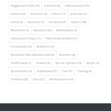
Flugplatzlauf 2020
(19)
Frankfurt
(8)
Halbmarathon
(55)
Haßloch
(4)
Herxheim
(5)
Inferno
(7)
Jederman
(7)
Kalmit
(8)
Karlsruhe
(5)
Kunstrad
(20)
Laufen
(138)
Mannheim
(5)
Marathon
(42)
Mitteldistanz
(5)
Olympische Distanz
(7)
Pfalzmeisterschaften
(7)
Presseartikel
(8)
Radfahren
(5)
Rheinland-Pfalz-Meisterschaft
(8)
Rülzheim
(8)
Schifferstadt
(7)
Schweiz
(8)
Special Olympics
(5)
Speyer
(5)
Sprintdistanz
(6)
Südpfalzlauf
(5)
Trail
(19)
Training
(6)
Triathlon
(26)
Ultra
(27)
Winterlaufserie
(4)