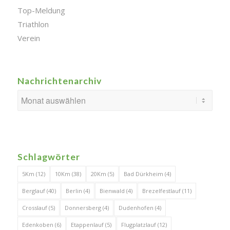
Top-Meldung
Triathlon
Verein
Nachrichtenarchiv
Schlagwörter
5Km
(12)
10Km
(38)
20Km
(5)
Bad Dürkheim
(4)
Berglauf
(40)
Berlin
(4)
Bienwald
(4)
Brezelfestlauf
(11)
Crosslauf
(5)
Donnersberg
(4)
Dudenhofen
(4)
Edenkoben
(6)
Etappenlauf
(5)
Flugplatzlauf
(12)