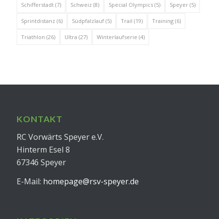
Schifferstadt
(7)
Schweiz
(8)
Special Olympics
(5)
Speyer
(5)
Sprintdistanz
(6)
Südpfalzlauf
(5)
Trail
(19)
Training
(6)
Triathlon
(26)
Ultra
(27)
Winterlaufserie
(4)
KONTAKT
RC Vorwärts Speyer e.V.
Hinterm Esel 8
67346 Speyer
E-Mail:
homepage@rsv-speyer.de