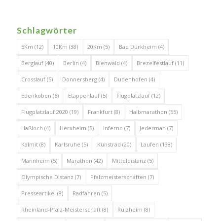
Schlagwörter
5Km
(12)
10Km
(38)
20Km
(5)
Bad Dürkheim
(4)
Berglauf
(40)
Berlin
(4)
Bienwald
(4)
Brezelfestlauf
(11)
Crosslauf
(5)
Donnersberg
(4)
Dudenhofen
(4)
Edenkoben
(6)
Etappenlauf
(5)
Flugplatzlauf
(12)
Flugplatzlauf 2020
(19)
Frankfurt
(8)
Halbmarathon
(55)
Haßloch
(4)
Herxheim
(5)
Inferno
(7)
Jederman
(7)
Kalmit
(8)
Karlsruhe
(5)
Kunstrad
(20)
Laufen
(138)
Mannheim
(5)
Marathon
(42)
Mitteldistanz
(5)
Olympische Distanz
(7)
Pfalzmeisterschaften
(7)
Presseartikel
(8)
Radfahren
(5)
Rheinland-Pfalz-Meisterschaft
(8)
Rülzheim
(8)