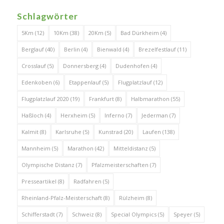
Schlagwörter
5Km
(12)
10Km
(38)
20Km
(5)
Bad Dürkheim
(4)
Berglauf
(40)
Berlin
(4)
Bienwald
(4)
Brezelfestlauf
(11)
Crosslauf
(5)
Donnersberg
(4)
Dudenhofen
(4)
Edenkoben
(6)
Etappenlauf
(5)
Flugplatzlauf
(12)
Flugplatzlauf 2020
(19)
Frankfurt
(8)
Halbmarathon
(55)
Haßloch
(4)
Herxheim
(5)
Inferno
(7)
Jederman
(7)
Kalmit
(8)
Karlsruhe
(5)
Kunstrad
(20)
Laufen
(138)
Mannheim
(5)
Marathon
(42)
Mitteldistanz
(5)
Olympische Distanz
(7)
Pfalzmeisterschaften
(7)
Presseartikel
(8)
Radfahren
(5)
Rheinland-Pfalz-Meisterschaft
(8)
Rülzheim
(8)
Schifferstadt
(7)
Schweiz
(8)
Special Olympics
(5)
Speyer
(5)