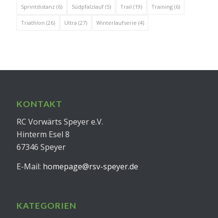
Sprintdistanz
(6)
Südpfalzlauf
(5)
Trail
(19)
Training
(6)
Triathlon
(26)
Ultra
(27)
Winterlaufserie
(4)
KONTAKT
RC Vorwärts Speyer e.V.
Hinterm Esel 8
67346 Speyer
E-Mail:
homepage@rsv-speyer.de
KATEGORIEN