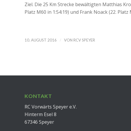
Ziel. Die 25 Km Strecke bewältigten Matthias Krot
Platz M60 in 1:54:19) und Frank Noack (22. Platz M
/
10. AUGUST 2016
VON
RCV SPEYER
KONTAKT
RC Vorwärts Speyer e.V.
Hinterm Esel 8
67346 Speyer