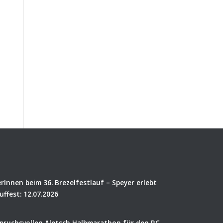
rInnen beim 36. Brezelfestlauf – Speyer erlebt
uffest: 12.07.2026
spruchsvollen Aletsch Halbmarathon für den RC