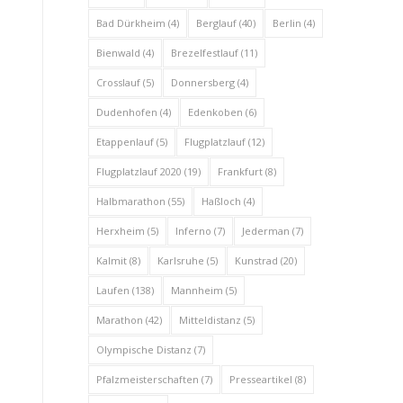
Bad Dürkheim
(4)
Berglauf
(40)
Berlin
(4)
Bienwald
(4)
Brezelfestlauf
(11)
Crosslauf
(5)
Donnersberg
(4)
Dudenhofen
(4)
Edenkoben
(6)
Etappenlauf
(5)
Flugplatzlauf
(12)
Flugplatzlauf 2020
(19)
Frankfurt
(8)
Halbmarathon
(55)
Haßloch
(4)
Herxheim
(5)
Inferno
(7)
Jederman
(7)
Kalmit
(8)
Karlsruhe
(5)
Kunstrad
(20)
Laufen
(138)
Mannheim
(5)
Marathon
(42)
Mitteldistanz
(5)
Olympische Distanz
(7)
Pfalzmeisterschaften
(7)
Presseartikel
(8)