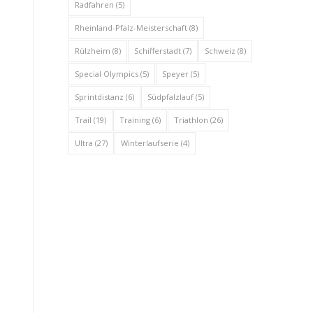
Radfahren
(5)
Rheinland-Pfalz-Meisterschaft
(8)
Rülzheim
(8)
Schifferstadt
(7)
Schweiz
(8)
Special Olympics
(5)
Speyer
(5)
Sprintdistanz
(6)
Südpfalzlauf
(5)
Trail
(19)
Training
(6)
Triathlon
(26)
Ultra
(27)
Winterlaufserie
(4)