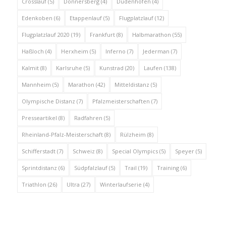
Crosslauf
(5)
Donnersberg
(4)
Dudenhofen
(4)
Edenkoben
(6)
Etappenlauf
(5)
Flugplatzlauf
(12)
Flugplatzlauf 2020
(19)
Frankfurt
(8)
Halbmarathon
(55)
Haßloch
(4)
Herxheim
(5)
Inferno
(7)
Jederman
(7)
Kalmit
(8)
Karlsruhe
(5)
Kunstrad
(20)
Laufen
(138)
Mannheim
(5)
Marathon
(42)
Mitteldistanz
(5)
Olympische Distanz
(7)
Pfalzmeisterschaften
(7)
Presseartikel
(8)
Radfahren
(5)
Rheinland-Pfalz-Meisterschaft
(8)
Rülzheim
(8)
Schifferstadt
(7)
Schweiz
(8)
Special Olympics
(5)
Speyer
(5)
Sprintdistanz
(6)
Südpfalzlauf
(5)
Trail
(19)
Training
(6)
Triathlon
(26)
Ultra
(27)
Winterlaufserie
(4)