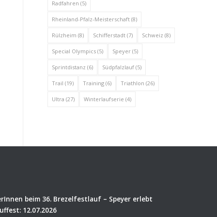
Radfahren
(5)
Rheinland-Pfalz-Meisterschaft
(8)
Rülzheim
(8)
Schifferstadt
(7)
Schweiz
(8)
Special Olympics
(5)
Speyer
(5)
Sprintdistanz
(6)
Südpfalzlauf
(5)
Trail
(19)
Training
(6)
Triathlon
(26)
Ultra
(27)
Winterlaufserie
(4)
rInnen beim 36. Brezelfestlauf – Speyer erlebt
uffest: 12.07.2026