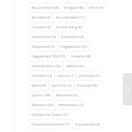
Bad Dürkheim
(4)
Berglauf
(40)
Berlin
(4)
Bienwald
(4)
Brezelfestlauf
(11)
Crosslauf
(5)
Donnersberg
(4)
Dudenhofen
(4)
Edenkoben
(6)
Etappenlauf
(5)
Flugplatzlauf
(12)
Flugplatzlauf 2020
(19)
Frankfurt
(8)
Halbmarathon
(55)
Haßloch
(4)
Herxheim
(5)
Inferno
(7)
Jederman
(7)
Kalmit
(8)
Karlsruhe
(5)
Kunstrad
(20)
RC
be
Laufen
(138)
Mannheim
(5)
Marathon
(42)
Mitteldistanz
(5)
Olympische Distanz
(7)
Pfalzmeisterschaften
(7)
Presseartikel
(8)