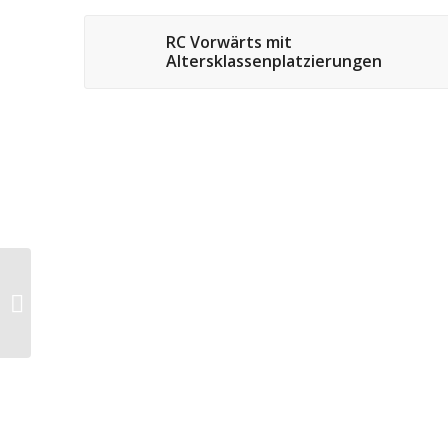
RC Vorwärts mit
Altersklassenplatzierungen
Podestplätze des RC
Vorwärts Speyer bei den
Pfalz
Seniorenmeisterschaften