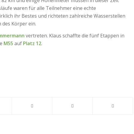
82 km und einige Höhenmeter müssen in dieser Zeit
läufe waren für alle Teilnehmer eine echte
rklich ihr Bestes und richteten zahlreiche Wasserstellen
des Körper ein.
immermann
vertreten. Klaus schaffte die fünf Etappen in
se
M55
auf
Platz 12
.