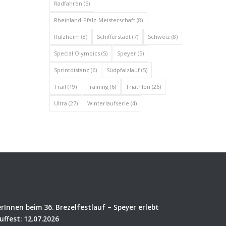
Radfahren
(5)
Rheinland-Pfalz-Meisterschaft
(8)
Rülzheim
(8)
Schifferstadt
(7)
Schweiz
(8)
Special Olympics
(5)
Speyer
(5)
Sprintdistanz
(6)
Südpfalzlauf
(5)
Trail
(19)
Training
(6)
Triathlon
(26)
Ultra
(27)
Winterlaufserie
(4)
rInnen beim 36. Brezelfestlauf – Speyer erlebt
uffest: 12.07.2026