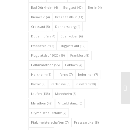
Bad Dürkheim
(4)
Berglauf
(40)
Berlin
(4)
Bienwald
(4)
Brezelfestlauf
(11)
Crosslauf
(5)
Donnersberg
(4)
Dudenhofen
(4)
Edenkoben
(6)
Etappenlauf
(5)
Flugplatzlauf
(12)
Flugplatzlauf 2020
(19)
Frankfurt
(8)
Halbmarathon
(55)
Haßloch
(4)
Herxheim
(5)
Inferno
(7)
Jederman
(7)
Kalmit
(8)
Karlsruhe
(5)
Kunstrad
(20)
Laufen
(138)
Mannheim
(5)
Marathon
(42)
Mitteldistanz
(5)
Olympische Distanz
(7)
Pfalzmeisterschaften
(7)
Presseartikel
(8)