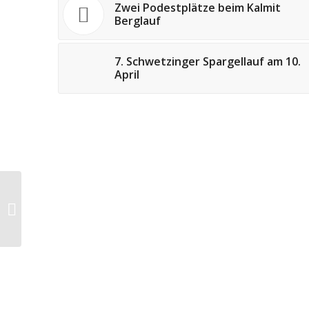
Zwei Podestplätze beim Kalmit
Berglauf
7. Schwetzinger Spargellauf am 10.
April
Der Brezelfestlauf „High- noon in
Speyer“