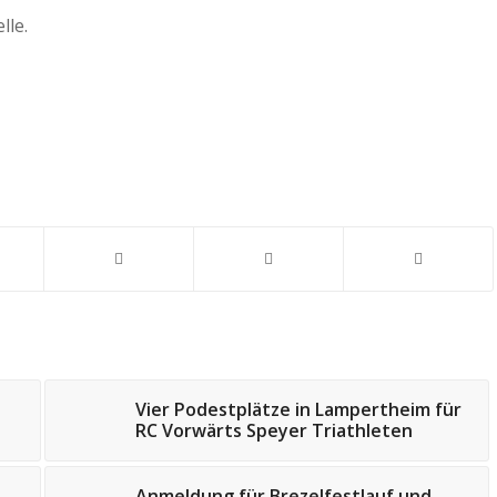
lle.
Vier Podestplätze in Lampertheim für
RC Vorwärts Speyer Triathleten
Anmeldung für Brezelfestlauf und