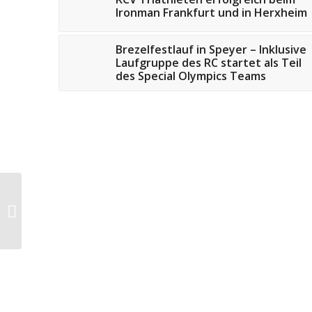
Ironman Frankfurt und in Herxheim
Brezelfestlauf in Speyer – Inklusive
Laufgruppe des RC startet als Teil
des Special Olympics Teams
Läufer des RC
Vorwärts Speyer beim
Karlsbader Volkslauf
vertreten