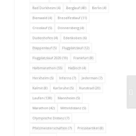
Bad Dürkheim
(4)
Berglauf
(40)
Berlin
(4)
Bienwald
(4)
Brezelfestlauf
(11)
Crosslauf
(5)
Donnersberg
(4)
Dudenhofen
(4)
Edenkoben
(6)
Etappenlauf
(5)
Flugplatzlauf
(12)
Flugplatzlauf 2020
(19)
Frankfurt
(8)
Halbmarathon
(55)
Haßloch
(4)
Herxheim
(5)
Inferno
(7)
Jederman
(7)
Kalmit
(8)
Karlsruhe
(5)
Kunstrad
(20)
Tr
Laufen
(138)
Mannheim
(5)
Marathon
(42)
Mitteldistanz
(5)
Olympische Distanz
(7)
Pfalzmeisterschaften
(7)
Presseartikel
(8)