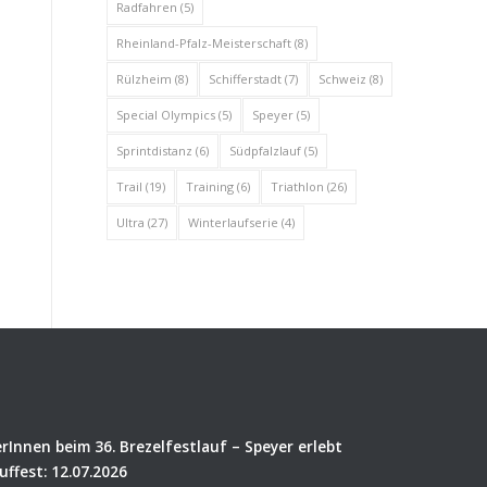
Radfahren
(5)
Rheinland-Pfalz-Meisterschaft
(8)
Rülzheim
(8)
Schifferstadt
(7)
Schweiz
(8)
Special Olympics
(5)
Speyer
(5)
Sprintdistanz
(6)
Südpfalzlauf
(5)
Trail
(19)
Training
(6)
Triathlon
(26)
Ultra
(27)
Winterlaufserie
(4)
rInnen beim 36. Brezelfestlauf – Speyer erlebt
uffest: 12.07.2026