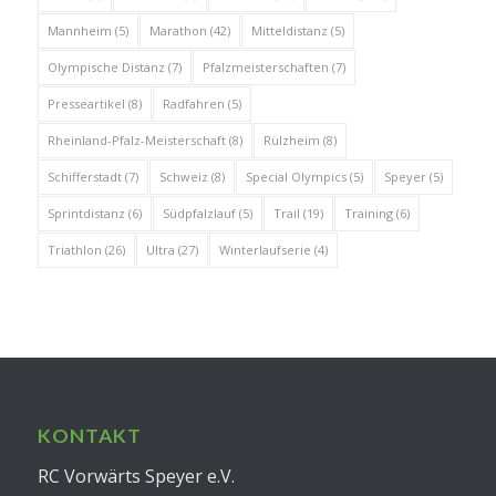
Mannheim
(5)
Marathon
(42)
Mitteldistanz
(5)
Olympische Distanz
(7)
Pfalzmeisterschaften
(7)
Presseartikel
(8)
Radfahren
(5)
Rheinland-Pfalz-Meisterschaft
(8)
Rülzheim
(8)
Schifferstadt
(7)
Schweiz
(8)
Special Olympics
(5)
Speyer
(5)
Sprintdistanz
(6)
Südpfalzlauf
(5)
Trail
(19)
Training
(6)
Triathlon
(26)
Ultra
(27)
Winterlaufserie
(4)
KONTAKT
RC Vorwärts Speyer e.V.