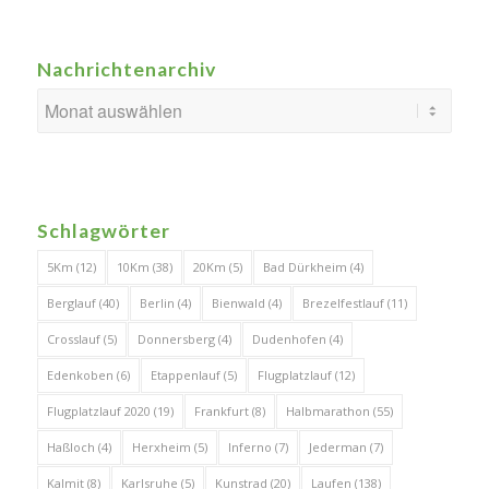
Nachrichtenarchiv
Schlagwörter
5Km
(12)
10Km
(38)
20Km
(5)
Bad Dürkheim
(4)
Berglauf
(40)
Berlin
(4)
Bienwald
(4)
Brezelfestlauf
(11)
Crosslauf
(5)
Donnersberg
(4)
Dudenhofen
(4)
Edenkoben
(6)
Etappenlauf
(5)
Flugplatzlauf
(12)
Flugplatzlauf 2020
(19)
Frankfurt
(8)
Halbmarathon
(55)
Haßloch
(4)
Herxheim
(5)
Inferno
(7)
Jederman
(7)
Kalmit
(8)
Karlsruhe
(5)
Kunstrad
(20)
Laufen
(138)