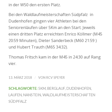
in der W50 den ersten Platz.
Bei den Waldlaufmeisterschaften Südpfalz in
Dudenhofen gingen vier Athleten bei den
Seniorenläufen über 5Km an den Start. Jeweils
einen dritten Platz erreichten Enrico Köllmer (M45
20:59 Minuten), Dieter Sanderbeck (M60 21:59 )
und Hubert Trauth (M65 34:32).
Thomas Fritsch kam in der M45 in 24:30 auf Rang
vier.
/
13. MÄRZ 2018
VON
RCV SPEYER
SCHLAGWORTE:
5KM
,
BERGLAUF
,
DUDENHOFEN
,
LAUFEN
,
NANSTEIN
,
WALDLAUFMEISTERSCHAFTEN
SÜDPFALZ