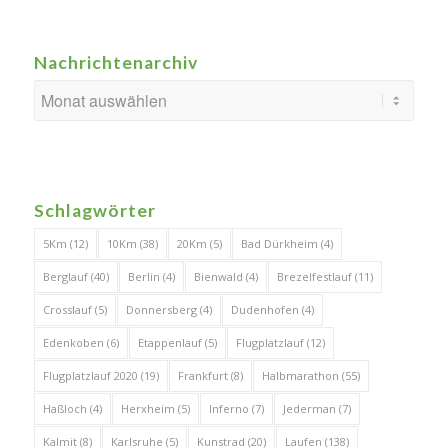
Nachrichtenarchiv
Schlagwörter
5Km
(12)
10Km
(38)
20Km
(5)
Bad Dürkheim
(4)
Berglauf
(40)
Berlin
(4)
Bienwald
(4)
Brezelfestlauf
(11)
Crosslauf
(5)
Donnersberg
(4)
Dudenhofen
(4)
Edenkoben
(6)
Etappenlauf
(5)
Flugplatzlauf
(12)
Flugplatzlauf 2020
(19)
Frankfurt
(8)
Halbmarathon
(55)
Haßloch
(4)
Herxheim
(5)
Inferno
(7)
Jederman
(7)
Kalmit
(8)
Karlsruhe
(5)
Kunstrad
(20)
Laufen
(138)