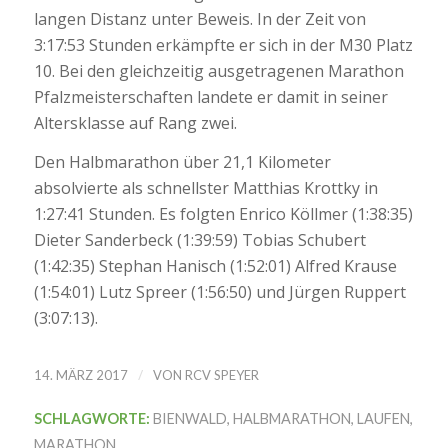
langen Distanz unter Beweis. In der Zeit von
3:17:53 Stunden erkämpfte er sich in der M30 Platz
10. Bei den gleichzeitig ausgetragenen Marathon
Pfalzmeisterschaften landete er damit in seiner
Altersklasse auf Rang zwei.
Den Halbmarathon über 21,1 Kilometer
absolvierte als schnellster Matthias Krottky in
1:27:41 Stunden. Es folgten Enrico Köllmer (1:38:35)
Dieter Sanderbeck (1:39:59) Tobias Schubert
(1:42:35) Stephan Hanisch (1:52:01) Alfred Krause
(1:54:01) Lutz Spreer (1:56:50) und Jürgen Ruppert
(3:07:13).
/
14. MÄRZ 2017
VON
RCV SPEYER
SCHLAGWORTE:
BIENWALD
,
HALBMARATHON
,
LAUFEN
,
MARATHON