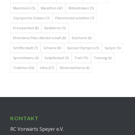
Mannheim
(5)
Marathon
(42)
Mitteldistanz
(5)
Olympische Distanz
(7)
Pfalzmeisterschaften
(7)
Presseartikel
(8)
Radfahren
(5)
Rheinland-Pfalz-Meisterschaft
(8)
Rülzheim
(8)
Schifferstadt
(7)
Schweiz
(8)
Special Olympics
(5)
Speyer
(5)
Sprintdistanz
(6)
Südpfalzlauf
(5)
Trail
(19)
Training
(6)
Triathlon
(26)
Ultra
(27)
Winterlaufserie
(4)
KONTAKT
RC Vorwärts Speyer e.V.