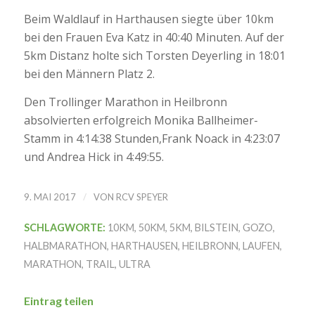
Beim Waldlauf in Harthausen siegte über 10km
bei den Frauen Eva Katz in 40:40 Minuten. Auf der
5km Distanz holte sich Torsten Deyerling in 18:01
bei den Männern Platz 2.
Den Trollinger Marathon in Heilbronn
absolvierten erfolgreich Monika Ballheimer-
Stamm in 4:14:38 Stunden,Frank Noack in 4:23:07
und Andrea Hick in 4:49:55.
/
9. MAI 2017
VON
RCV SPEYER
SCHLAGWORTE:
10KM
,
50KM
,
5KM
,
BILSTEIN
,
GOZO
,
HALBMARATHON
,
HARTHAUSEN
,
HEILBRONN
,
LAUFEN
,
MARATHON
,
TRAIL
,
ULTRA
Eintrag teilen