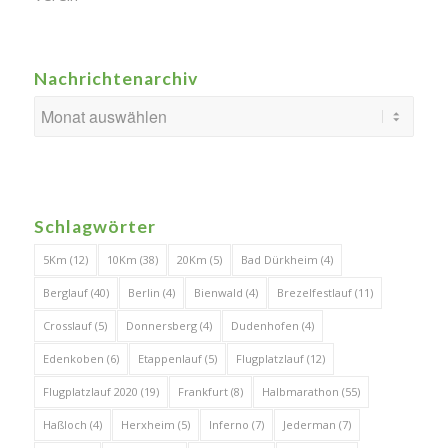
Nachrichtenarchiv
Schlagwörter
5Km
(12)
10Km
(38)
20Km
(5)
Bad Dürkheim
(4)
Berglauf
(40)
Berlin
(4)
Bienwald
(4)
Brezelfestlauf
(11)
Crosslauf
(5)
Donnersberg
(4)
Dudenhofen
(4)
Edenkoben
(6)
Etappenlauf
(5)
Flugplatzlauf
(12)
Flugplatzlauf 2020
(19)
Frankfurt
(8)
Halbmarathon
(55)
Haßloch
(4)
Herxheim
(5)
Inferno
(7)
Jederman
(7)