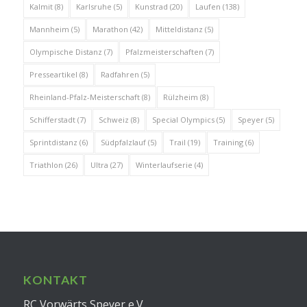
Kalmit
(8)
Karlsruhe
(5)
Kunstrad
(20)
Laufen
(138)
Mannheim
(5)
Marathon
(42)
Mitteldistanz
(5)
Olympische Distanz
(7)
Pfalzmeisterschaften
(7)
Presseartikel
(8)
Radfahren
(5)
Rheinland-Pfalz-Meisterschaft
(8)
Rülzheim
(8)
Schifferstadt
(7)
Schweiz
(8)
Special Olympics
(5)
Speyer
(5)
Sprintdistanz
(6)
Südpfalzlauf
(5)
Trail
(19)
Training
(6)
Triathlon
(26)
Ultra
(27)
Winterlaufserie
(4)
KONTAKT
RC Vorwärts Speyer e.V.