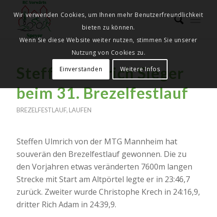
Wir verwenden Cookies, um Ihnen mehr Benutzerfreundlichkeit
bieten zu können.
Wenn Sie diese Website weiter nutzen, stimmen Sie unserer
Nutzung von Cookies zu.
Steffen Ulmrich Sieger
Einverstanden
Weitere Infos
beim 31. Brezelfestlauf
BREZELFESTLAUF
,
LAUFEN
Steffen Ulmrich von der MTG Mannheim hat
souverän den Brezelfestlauf gewonnen. Die zu
den Vorjahren etwas veränderten 7600m langen
Strecke mit Start am Altpörtel legte er in 23:46,7
zurück. Zweiter wurde Christophe Krech in 24:16,9,
dritter Rich Adam in 24:39,9.