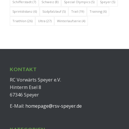
Schifferstadt
(7)
Schweiz
(8)
Special Olympics
(5)
Speyer
(5)
Sprintdistanz
(6)
Südpfalzlauf
(5)
Trail
(19)
Training
(6)
Triathlon
(26)
Ultra
(27)
Winterlaufserie
(4)
KONTAKT
RC Vorwärts Speyer e.V.
Hinterm Esel 8
67346 Speyer
E-Mail:
homepage@rsv-speyer.de