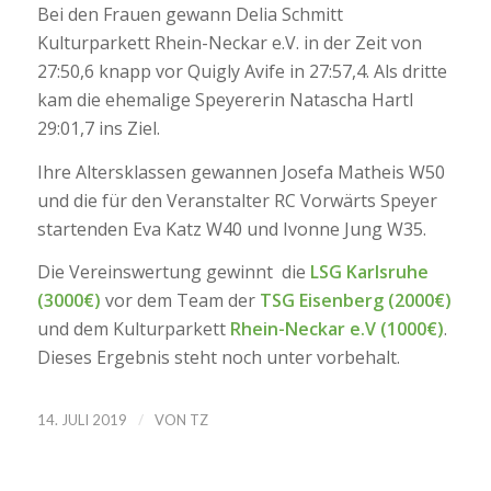
Bei den Frauen gewann Delia Schmitt
Kulturparkett Rhein-Neckar e.V. in der Zeit von
27:50,6 knapp vor Quigly Avife in 27:57,4. Als dritte
kam die ehemalige Speyererin Natascha Hartl
29:01,7 ins Ziel.
Ihre Altersklassen gewannen Josefa Matheis W50
und die für den Veranstalter RC Vorwärts Speyer
startenden Eva Katz W40 und Ivonne Jung W35.
Die Vereinswertung gewinnt die
LSG Karlsruhe
(3000€)
vor dem Team der
TSG Eisenberg (2000€)
und dem Kulturparkett
Rhein-Neckar e.V (1000€)
.
Dieses Ergebnis steht noch unter vorbehalt.
/
14. JULI 2019
VON
TZ