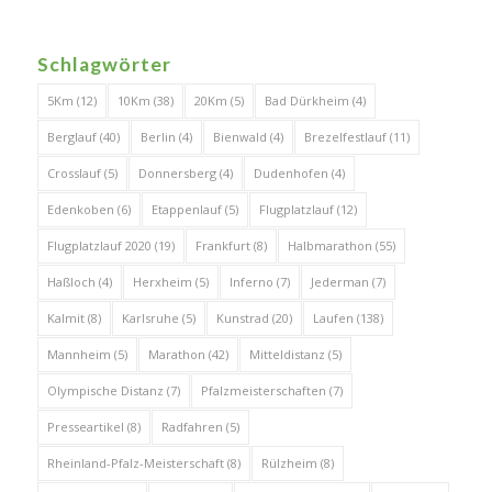
Schlagwörter
5Km
(12)
10Km
(38)
20Km
(5)
Bad Dürkheim
(4)
Berglauf
(40)
Berlin
(4)
Bienwald
(4)
Brezelfestlauf
(11)
Crosslauf
(5)
Donnersberg
(4)
Dudenhofen
(4)
Edenkoben
(6)
Etappenlauf
(5)
Flugplatzlauf
(12)
Flugplatzlauf 2020
(19)
Frankfurt
(8)
Halbmarathon
(55)
Haßloch
(4)
Herxheim
(5)
Inferno
(7)
Jederman
(7)
Kalmit
(8)
Karlsruhe
(5)
Kunstrad
(20)
Laufen
(138)
Mannheim
(5)
Marathon
(42)
Mitteldistanz
(5)
Olympische Distanz
(7)
Pfalzmeisterschaften
(7)
Presseartikel
(8)
Radfahren
(5)
Rheinland-Pfalz-Meisterschaft
(8)
Rülzheim
(8)