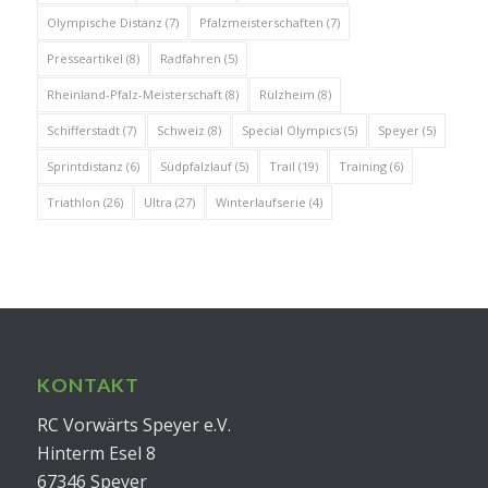
Olympische Distanz
(7)
Pfalzmeisterschaften
(7)
Presseartikel
(8)
Radfahren
(5)
Rheinland-Pfalz-Meisterschaft
(8)
Rülzheim
(8)
Schifferstadt
(7)
Schweiz
(8)
Special Olympics
(5)
Speyer
(5)
Sprintdistanz
(6)
Südpfalzlauf
(5)
Trail
(19)
Training
(6)
Triathlon
(26)
Ultra
(27)
Winterlaufserie
(4)
KONTAKT
RC Vorwärts Speyer e.V.
Hinterm Esel 8
67346 Speyer