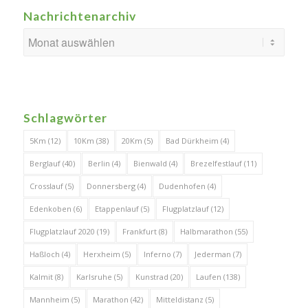
Nachrichtenarchiv
Schlagwörter
5Km
(12)
10Km
(38)
20Km
(5)
Bad Dürkheim
(4)
Berglauf
(40)
Berlin
(4)
Bienwald
(4)
Brezelfestlauf
(11)
Crosslauf
(5)
Donnersberg
(4)
Dudenhofen
(4)
Edenkoben
(6)
Etappenlauf
(5)
Flugplatzlauf
(12)
Flugplatzlauf 2020
(19)
Frankfurt
(8)
Halbmarathon
(55)
Haßloch
(4)
Herxheim
(5)
Inferno
(7)
Jederman
(7)
Kalmit
(8)
Karlsruhe
(5)
Kunstrad
(20)
Laufen
(138)
Mannheim
(5)
Marathon
(42)
Mitteldistanz
(5)