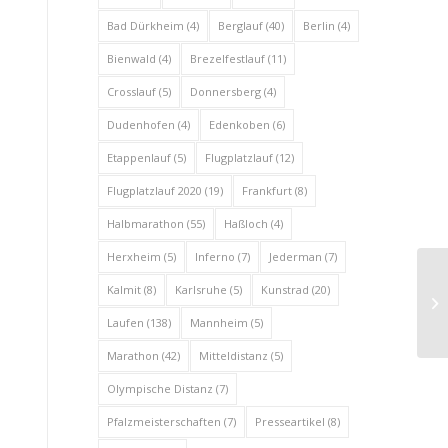
Bad Dürkheim
(4)
Berglauf
(40)
Berlin
(4)
Bienwald
(4)
Brezelfestlauf
(11)
Crosslauf
(5)
Donnersberg
(4)
Dudenhofen
(4)
Edenkoben
(6)
Etappenlauf
(5)
Flugplatzlauf
(12)
Flugplatzlauf 2020
(19)
Frankfurt
(8)
Halbmarathon
(55)
Haßloch
(4)
Herxheim
(5)
Inferno
(7)
Jederman
(7)
Kalmit
(8)
Karlsruhe
(5)
Kunstrad
(20)
Laufen
(138)
Mannheim
(5)
Marathon
(42)
Mitteldistanz
(5)
Olympische Distanz
(7)
Pfalzmeisterschaften
(7)
Presseartikel
(8)