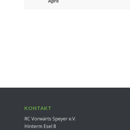
April
KONTAKT
RC Vorwärts Speyer e.V.
Hinterm Esel 8