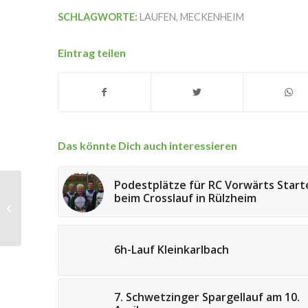
SCHLAGWORTE:
LAUFEN
,
MECKENHEIM
Eintrag teilen
Das könnte Dich auch interessieren
Podestplätze für RC Vorwärts Start
Die Rheinpfalz vom 5.
beim Crosslauf in Rülzheim
September 2018 über
die Kunstradabteilung
vom RC Vorwärts...
6h-Lauf Kleinkarlbach
7. Schwetzinger Spargellauf am 10.