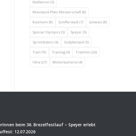
Radfahren
(5)
Rheinland-Pfalz-Meisterschaft
(8)
Rülzheim
(8)
Schifferstadt
(7)
Schweiz
(8)
Special Olympics
(5)
Speyer
(5)
Sprintdistanz
(6)
Südpfalzlauf
(5)
Trail
(19)
Training
(6)
Triathlon
(26)
Ultra
(27)
Winterlaufserie
(4)
rInnen beim 36. Brezelfestlauf – Speyer erlebt
uffest: 12.07.2026