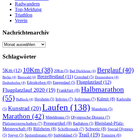
Radwandern
Top-Meldung
Triathlon
Verein
Nachrichtenarchiv
Nachrichtenarchiv
Schlagwörter
10Km
(38)
Berglauf
(40)
5Km
(12)
20Km
(5)
Bad Dürkheim
(4)
Brezelfestlauf
(11)
Crosslauf
(5)
Berlin
(4)
Bienwald
(4)
Donnersberg
(4)
Flugplatzlauf
(12)
Edenkoben
(6)
Etappenlauf
(5)
Dudenhofen
(4)
Halbmarathon
Flugplatzlauf 2020
(19)
Frankfurt
(8)
(55)
Inferno
(7)
Jederman
(7)
Kalmit
(8)
Herxheim
(5)
Karlsruhe
Haßloch
(4)
Laufen
(138)
Kunstrad
(20)
(5)
Mannheim
(5)
Marathon
(42)
Olympische Distanz
(7)
Mitteldistanz
(5)
Pfalzmeisterschaften
(7)
Presseartikel
(8)
Rheinland-Pfalz-
Radfahren
(5)
Meisterschaft
(8)
Rülzheim
(8)
Schifferstadt
(7)
Schweiz
(8)
Special Olympics
Trail
(19)
Sprintdistanz
(6)
Training
(6)
(5)
Speyer
(5)
Südpfalzlauf
(5)