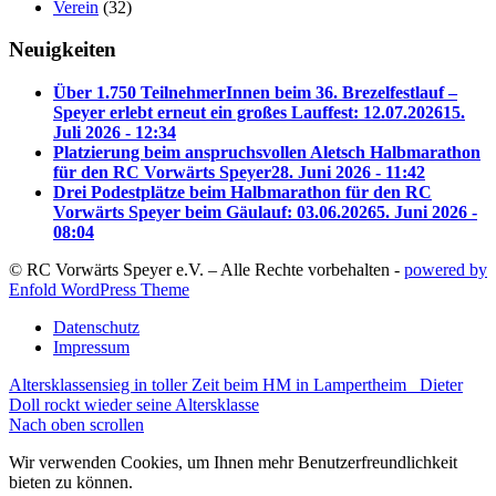
Verein
(32)
Neuigkeiten
Über 1.750 TeilnehmerInnen beim 36. Brezelfestlauf –
Speyer erlebt erneut ein großes Lauffest: 12.07.2026
15.
Juli 2026 - 12:34
Platzierung beim anspruchsvollen Aletsch Halbmarathon
für den RC Vorwärts Speyer
28. Juni 2026 - 11:42
Drei Podestplätze beim Halbmarathon für den RC
Vorwärts Speyer beim Gäulauf: 03.06.2026
5. Juni 2026 -
08:04
© RC Vorwärts Speyer e.V. – Alle Rechte vorbehalten -
powered by
Enfold WordPress Theme
Datenschutz
Impressum
Altersklassensieg in toller Zeit beim HM in Lampertheim
Dieter
Doll rockt wieder seine Altersklasse
Nach oben scrollen
Wir verwenden Cookies, um Ihnen mehr Benutzerfreundlichkeit
bieten zu können.