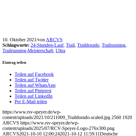
10. Oktober 2021
/
von
ARCVS
Schlagworte:
24-Stunden-Lauf
,
Trail
,
Traildorado
,
Trailrunning
,
Trailrunning-Meisterschaft
,
Ultra
Eintrag teilen
Teilen auf Facebook
Teilen auf Twitter
Teilen auf WhatsApp
Teilen auf Pinterest
Teilen auf LinkedIn
Per E-Mail teilen
https://www.rsv-speyer.de/wp-
content/uploads/2021/10/211009_Traildorado-scaled.jpg
2560
1920
ARCVS
https://www.rsv-speyer.de/wp-
content/uploads/2025/07/RCV-Speyer-Logo-276x300.png
ARCVS
2021-10-10 12:00:24
2021-10-12 11:59:11
Deutsche