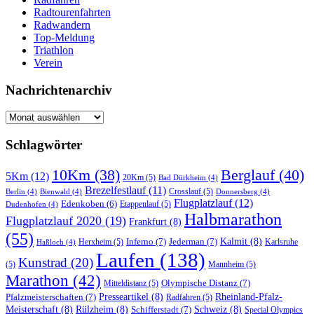
Radtourenfahrten
Radwandern
Top-Meldung
Triathlon
Verein
Nachrichtenarchiv
Nachrichtenarchiv
Schlagwörter
10Km
(38)
Berglauf
(40)
5Km
(12)
20Km
(5)
Bad Dürkheim
(4)
Brezelfestlauf
(11)
Crosslauf
(5)
Berlin
(4)
Bienwald
(4)
Donnersberg
(4)
Flugplatzlauf
(12)
Edenkoben
(6)
Etappenlauf
(5)
Dudenhofen
(4)
Halbmarathon
Flugplatzlauf 2020
(19)
Frankfurt
(8)
(55)
Inferno
(7)
Jederman
(7)
Kalmit
(8)
Herxheim
(5)
Karlsruhe
Haßloch
(4)
Laufen
(138)
Kunstrad
(20)
(5)
Mannheim
(5)
Marathon
(42)
Olympische Distanz
(7)
Mitteldistanz
(5)
Pfalzmeisterschaften
(7)
Presseartikel
(8)
Rheinland-Pfalz-
Radfahren
(5)
Meisterschaft
(8)
Rülzheim
(8)
Schifferstadt
(7)
Schweiz
(8)
Special Olympics