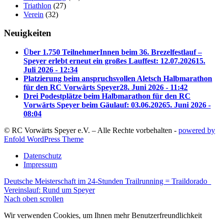
Triathlon
(27)
Verein
(32)
Neuigkeiten
Über 1.750 TeilnehmerInnen beim 36. Brezelfestlauf –
Speyer erlebt erneut ein großes Lauffest: 12.07.2026
15.
Juli 2026 - 12:34
Platzierung beim anspruchsvollen Aletsch Halbmarathon
für den RC Vorwärts Speyer
28. Juni 2026 - 11:42
Drei Podestplätze beim Halbmarathon für den RC
Vorwärts Speyer beim Gäulauf: 03.06.2026
5. Juni 2026 -
08:04
© RC Vorwärts Speyer e.V. – Alle Rechte vorbehalten -
powered by
Enfold WordPress Theme
Datenschutz
Impressum
Deutsche Meisterschaft im 24-Stunden Trailrunning = Traildorado
Vereinslauf: Rund um Speyer
Nach oben scrollen
Wir verwenden Cookies, um Ihnen mehr Benutzerfreundlichkeit