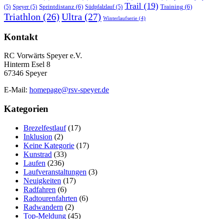
Trail
(19)
Sprintdistanz
(6)
Training
(6)
(5)
Speyer
(5)
Südpfalzlauf
(5)
Triathlon
(26)
Ultra
(27)
Winterlaufserie
(4)
Kontakt
RC Vorwärts Speyer e.V.
Hinterm Esel 8
67346 Speyer
E-Mail:
homepage@rsv-speyer.de
Kategorien
Brezelfestlauf
(17)
Inklusion
(2)
Keine Kategorie
(17)
Kunstrad
(33)
Laufen
(236)
Laufveranstaltungen
(3)
Neuigkeiten
(17)
Radfahren
(6)
Radtourenfahrten
(6)
Radwandern
(2)
Top-Meldung
(45)