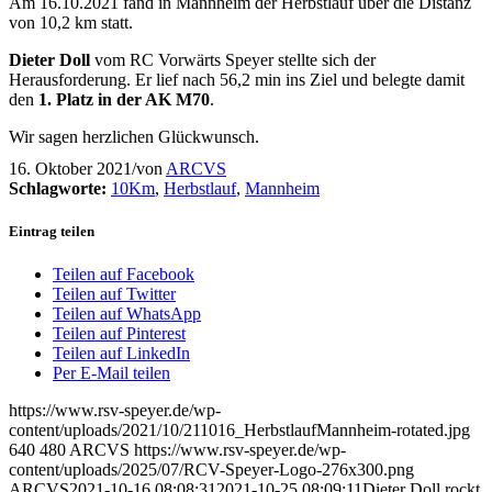
Am 16.10.2021 fand in Mannheim der Herbstlauf über die Distanz
von 10,2 km statt.
Dieter Doll
vom RC Vorwärts Speyer stellte sich der
Herausforderung. Er lief nach 56,2 min ins Ziel und belegte damit
den
1. Platz in der AK M70
.
Wir sagen herzlichen Glückwunsch.
16. Oktober 2021
/
von
ARCVS
Schlagworte:
10Km
,
Herbstlauf
,
Mannheim
Eintrag teilen
Teilen auf Facebook
Teilen auf Twitter
Teilen auf WhatsApp
Teilen auf Pinterest
Teilen auf LinkedIn
Per E-Mail teilen
https://www.rsv-speyer.de/wp-
content/uploads/2021/10/211016_HerbstlaufMannheim-rotated.jpg
640
480
ARCVS
https://www.rsv-speyer.de/wp-
content/uploads/2025/07/RCV-Speyer-Logo-276x300.png
ARCVS
2021-10-16 08:08:31
2021-10-25 08:09:11
Dieter Doll rockt