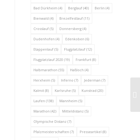
Bad Dürkheim
(4)
Berglauf
(40)
Berlin
(4)
Bienwald
(4)
Brezelfestlauf
(11)
Crosslauf
(5)
Donnersberg
(4)
Dudenhofen
(4)
Edenkoben
(6)
Etappenlauf
(5)
Flugplatzlauf
(12)
Flugplatzlauf 2020
(19)
Frankfurt
(8)
Halbmarathon
(55)
Haßloch
(4)
Herxheim
(5)
Inferno
(7)
Jederman
(7)
Kalmit
(8)
Karlsruhe
(5)
Kunstrad
(20)
Laufen
(138)
Mannheim
(5)
Marathon
(42)
Mitteldistanz
(5)
Olympische Distanz
(7)
Pfalzmeisterschaften
(7)
Presseartikel
(8)