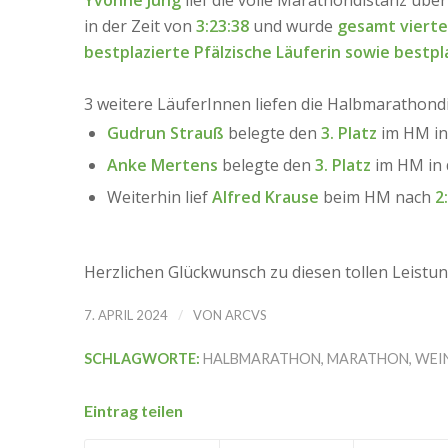
Yvonne Jung
lief die volle Marathondistanz übe
in der Zeit von
3:23:38
und wurde
gesamt vierte
bestplazierte Pfälzische Läuferin sowie bestp
3 weitere LäuferInnen liefen die Halbmarathond
Gudrun Strauß
belegte den
3. Platz
im HM in
Anke Mertens
belegte den
3. Platz
im HM in
Weiterhin lief
Alfred Krause
beim HM nach
2
Herzlichen Glückwunsch zu diesen tollen Leistu
/
7. APRIL 2024
VON
ARCVS
SCHLAGWORTE:
HALBMARATHON
,
MARATHON
,
WEIN
Eintrag teilen