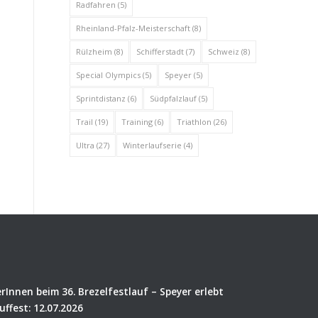
Radfahren
(5)
Rheinland-Pfalz-Meisterschaft
(8)
Rülzheim
(8)
Schifferstadt
(7)
Schweiz
(8)
Special Olympics
(5)
Speyer
(5)
Sprintdistanz
(6)
Südpfalzlauf
(5)
Trail
(19)
Training
(6)
Triathlon
(26)
Ultra
(27)
Winterlaufserie
(4)
rInnen beim 36. Brezelfestlauf – Speyer erlebt
uffest: 12.07.2026