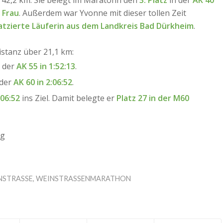
r 42,2 km. Sie belegt im Maratohn den
3. Platz
in der
AK 40
 Frau
. Außerdem war Yvonne mit dieser tollen Zeit
latzierte Läuferin aus dem Landkreis Bad Dürkheim
.
istanz über 21,1 km:
 der
AK 55 in 1:52:13
.
 der
AK 60 in 2:06:52
.
:06:52
ins Ziel. Damit belegte er
Platz 27 in der M60
ng
STRASSE
,
WEINSTRASSENMARATHON