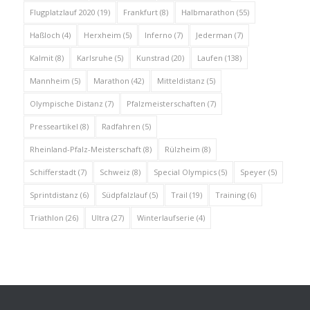
Flugplatzlauf 2020
(19)
Frankfurt
(8)
Halbmarathon
(55)
Haßloch
(4)
Herxheim
(5)
Inferno
(7)
Jederman
(7)
Kalmit
(8)
Karlsruhe
(5)
Kunstrad
(20)
Laufen
(138)
Mannheim
(5)
Marathon
(42)
Mitteldistanz
(5)
Olympische Distanz
(7)
Pfalzmeisterschaften
(7)
Presseartikel
(8)
Radfahren
(5)
Rheinland-Pfalz-Meisterschaft
(8)
Rülzheim
(8)
Schifferstadt
(7)
Schweiz
(8)
Special Olympics
(5)
Speyer
(5)
Sprintdistanz
(6)
Südpfalzlauf
(5)
Trail
(19)
Training
(6)
Triathlon
(26)
Ultra
(27)
Winterlaufserie
(4)