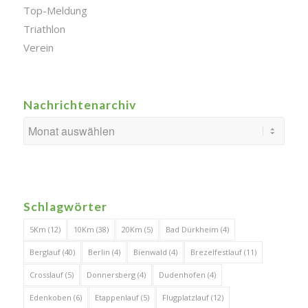
Top-Meldung
Triathlon
Verein
Nachrichtenarchiv
Schlagwörter
5Km
(12)
10Km
(38)
20Km
(5)
Bad Dürkheim
(4)
Berglauf
(40)
Berlin
(4)
Bienwald
(4)
Brezelfestlauf
(11)
Crosslauf
(5)
Donnersberg
(4)
Dudenhofen
(4)
Edenkoben
(6)
Etappenlauf
(5)
Flugplatzlauf
(12)