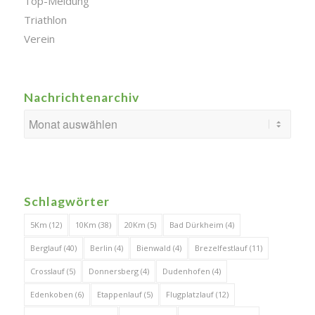
Top-Meldung
Triathlon
Verein
Nachrichtenarchiv
Schlagwörter
5Km
(12)
10Km
(38)
20Km
(5)
Bad Dürkheim
(4)
Berglauf
(40)
Berlin
(4)
Bienwald
(4)
Brezelfestlauf
(11)
Crosslauf
(5)
Donnersberg
(4)
Dudenhofen
(4)
Edenkoben
(6)
Etappenlauf
(5)
Flugplatzlauf
(12)