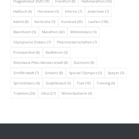
Flugplatzlauf 2020
(19)
Frankfurt
(8)
Halbmarathon
(55)
Haßloch
(4)
Herxheim
(5)
Inferno
(7)
Jederman
(7)
Kalmit
(8)
Karlsruhe
(5)
Kunstrad
(20)
Laufen
(138)
Mannheim
(5)
Marathon
(42)
Mitteldistanz
(5)
Olympische Distanz
(7)
Pfalzmeisterschaften
(7)
Presseartikel
(8)
Radfahren
(5)
Rheinland-Pfalz-Meisterschaft
(8)
Rülzheim
(8)
Schifferstadt
(7)
Schweiz
(8)
Special Olympics
(5)
Speyer
(5)
Sprintdistanz
(6)
Südpfalzlauf
(5)
Trail
(19)
Training
(6)
Triathlon
(26)
Ultra
(27)
Winterlaufserie
(4)