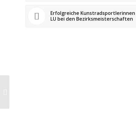
Erfolgreiche Kunstradsportlerinnen 
LU bei den Bezirksmeisterschaften
Tolle Ergebnisse beim
11. Goldener Hut
Triathlon in
Schifferstadt