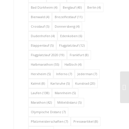
Bad Dürkheim
(4)
Berglauf
(40)
Berlin
(4)
Bienwald
(4)
Brezelfestlauf
(11)
Crosslauf
(5)
Donnersberg
(4)
Dudenhofen
(4)
Edenkoben
(6)
Etappenlauf
(5)
Flugplatzlauf
(12)
Flugplatzlauf 2020
(19)
Frankfurt
(8)
Halbmarathon
(55)
Haßloch
(4)
Herxheim
(5)
Inferno
(7)
Jederman
(7)
Kalmit
(8)
Karlsruhe
(5)
Kunstrad
(20)
Laufen
(138)
Mannheim
(5)
Marathon
(42)
Mitteldistanz
(5)
Olympische Distanz
(7)
Pfalzmeisterschaften
(7)
Presseartikel
(8)