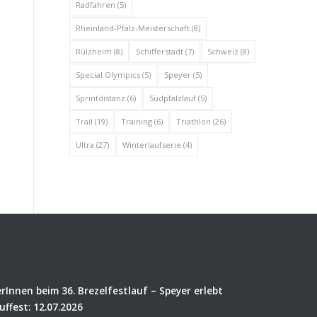
Radfahren
(5)
Rheinland-Pfalz-Meisterschaft
(8)
Rülzheim
(8)
Schifferstadt
(7)
Schweiz
(8)
Special Olympics
(5)
Speyer
(5)
Sprintdistanz
(6)
Südpfalzlauf
(5)
Trail
(19)
Training
(6)
Triathlon
(26)
Ultra
(27)
Winterlaufserie
(4)
rInnen beim 36. Brezelfestlauf – Speyer erlebt
uffest: 12.07.2026