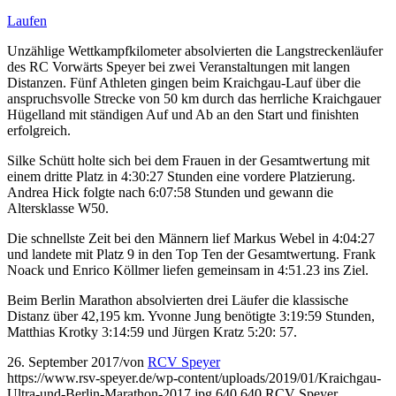
Laufen
Unzählige Wettkampfkilometer absolvierten die Langstreckenläufer
des RC Vorwärts Speyer bei zwei Veranstaltungen mit langen
Distanzen. Fünf Athleten gingen beim Kraichgau-Lauf über die
anspruchsvolle Strecke von 50 km durch das herrliche Kraichgauer
Hügelland mit ständigen Auf und Ab an den Start und finishten
erfolgreich.
Silke Schütt holte sich bei dem Frauen in der Gesamtwertung mit
einem dritte Platz in 4:30:27 Stunden eine vordere Platzierung.
Andrea Hick folgte nach 6:07:58 Stunden und gewann die
Altersklasse W50.
Die schnellste Zeit bei den Männern lief Markus Webel in 4:04:27
und landete mit Platz 9 in den Top Ten der Gesamtwertung. Frank
Noack und Enrico Köllmer liefen gemeinsam in 4:51.23 ins Ziel.
Beim Berlin Marathon absolvierten drei Läufer die klassische
Distanz über 42,195 km. Yvonne Jung benötigte 3:19:59 Stunden,
Matthias Krotky 3:14:59 und Jürgen Kratz 5:20: 57.
26. September 2017
/
von
RCV Speyer
https://www.rsv-speyer.de/wp-content/uploads/2019/01/Kraichgau-
Ultra-und-Berlin-Marathon-2017.jpg
640
640
RCV Speyer