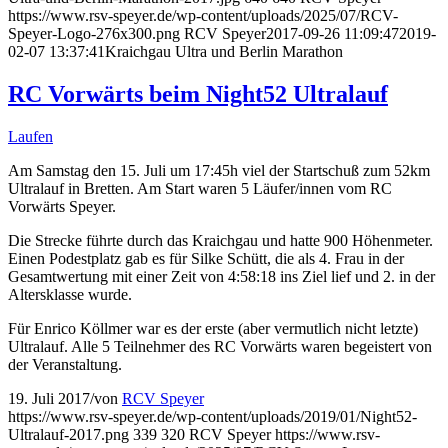
https://www.rsv-speyer.de/wp-content/uploads/2025/07/RCV-
Speyer-Logo-276x300.png
RCV Speyer
2017-09-26 11:09:47
2019-
02-07 13:37:41
Kraichgau Ultra und Berlin Marathon
RC Vorwärts beim Night52 Ultralauf
Laufen
Am Samstag den 15. Juli um 17:45h viel der Startschuß zum 52km
Ultralauf in Bretten. Am Start waren 5 Läufer/innen vom RC
Vorwärts Speyer.
Die Strecke führte durch das Kraichgau und hatte 900 Höhenmeter.
Einen Podestplatz gab es für Silke Schütt, die als 4. Frau in der
Gesamtwertung mit einer Zeit von 4:58:18 ins Ziel lief und 2. in der
Altersklasse wurde.
Für Enrico Köllmer war es der erste (aber vermutlich nicht letzte)
Ultralauf. Alle 5 Teilnehmer des RC Vorwärts waren begeistert von
der Veranstaltung.
19. Juli 2017
/
von
RCV Speyer
https://www.rsv-speyer.de/wp-content/uploads/2019/01/Night52-
Ultralauf-2017.png
339
320
RCV Speyer
https://www.rsv-