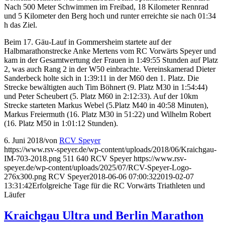
Nach 500 Meter Schwimmen im Freibad, 18 Kilometer Rennrad
und 5 Kilometer den Berg hoch und runter erreichte sie nach 01:34
h das Ziel.
Beim 17. Gäu-Lauf in Gommersheim startete auf der
Halbmarathonstrecke Anke Mertens vom RC Vorwärts Speyer und
kam in der Gesamtwertung der Frauen in 1:49:55 Stunden auf Platz
2, was auch Rang 2 in der W50 einbrachte. Vereinskamerad Dieter
Sanderbeck holte sich in 1:39:11 in der M60 den 1. Platz. Die
Strecke bewältigten auch Tim Böhnert (9. Platz M30 in 1:54:44)
und Peter Scheubert (5. Platz M60 in 2:12:33). Auf der 10km
Strecke starteten Markus Webel (5.Platz M40 in 40:58 Minuten),
Markus Freiermuth (16. Platz M30 in 51:22) und Wilhelm Robert
(16. Platz M50 in 1:01:12 Stunden).
6. Juni 2018
/
von
RCV Speyer
https://www.rsv-speyer.de/wp-content/uploads/2018/06/Kraichgau-
IM-703-2018.png
511
640
RCV Speyer
https://www.rsv-
speyer.de/wp-content/uploads/2025/07/RCV-Speyer-Logo-
276x300.png
RCV Speyer
2018-06-06 07:00:32
2019-02-07
13:31:42
Erfolgreiche Tage für die RC Vorwärts Triathleten und
Läufer
Kraichgau Ultra und Berlin Marathon