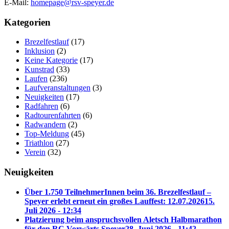
E-Mail:
homepage@rsv-speyer.de
Kategorien
Brezelfestlauf
(17)
Inklusion
(2)
Keine Kategorie
(17)
Kunstrad
(33)
Laufen
(236)
Laufveranstaltungen
(3)
Neuigkeiten
(17)
Radfahren
(6)
Radtourenfahrten
(6)
Radwandern
(2)
Top-Meldung
(45)
Triathlon
(27)
Verein
(32)
Neuigkeiten
Über 1.750 TeilnehmerInnen beim 36. Brezelfestlauf –
Speyer erlebt erneut ein großes Lauffest: 12.07.2026
15.
Juli 2026 - 12:34
Platzierung beim anspruchsvollen Aletsch Halbmarathon
für den RC Vorwärts Speyer
28. Juni 2026 - 11:42