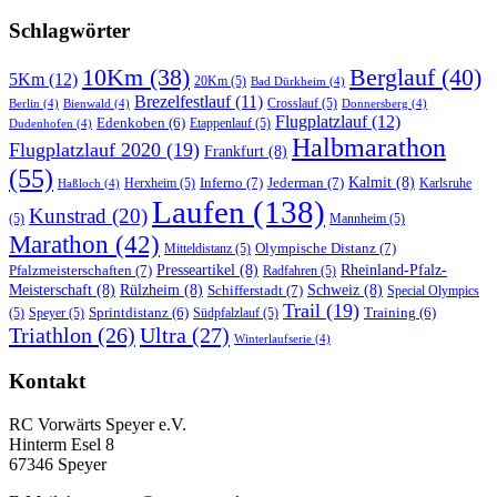
Schlagwörter
10Km
(38)
Berglauf
(40)
5Km
(12)
20Km
(5)
Bad Dürkheim
(4)
Brezelfestlauf
(11)
Crosslauf
(5)
Berlin
(4)
Bienwald
(4)
Donnersberg
(4)
Flugplatzlauf
(12)
Edenkoben
(6)
Etappenlauf
(5)
Dudenhofen
(4)
Halbmarathon
Flugplatzlauf 2020
(19)
Frankfurt
(8)
(55)
Inferno
(7)
Jederman
(7)
Kalmit
(8)
Herxheim
(5)
Karlsruhe
Haßloch
(4)
Laufen
(138)
Kunstrad
(20)
(5)
Mannheim
(5)
Marathon
(42)
Olympische Distanz
(7)
Mitteldistanz
(5)
Pfalzmeisterschaften
(7)
Presseartikel
(8)
Rheinland-Pfalz-
Radfahren
(5)
Meisterschaft
(8)
Rülzheim
(8)
Schifferstadt
(7)
Schweiz
(8)
Special Olympics
Trail
(19)
Sprintdistanz
(6)
Training
(6)
(5)
Speyer
(5)
Südpfalzlauf
(5)
Triathlon
(26)
Ultra
(27)
Winterlaufserie
(4)
Kontakt
RC Vorwärts Speyer e.V.
Hinterm Esel 8
67346 Speyer