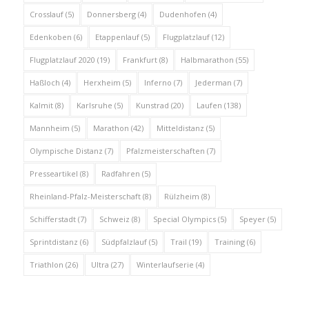
Crosslauf
(5)
Donnersberg
(4)
Dudenhofen
(4)
Edenkoben
(6)
Etappenlauf
(5)
Flugplatzlauf
(12)
Flugplatzlauf 2020
(19)
Frankfurt
(8)
Halbmarathon
(55)
Haßloch
(4)
Herxheim
(5)
Inferno
(7)
Jederman
(7)
Kalmit
(8)
Karlsruhe
(5)
Kunstrad
(20)
Laufen
(138)
Mannheim
(5)
Marathon
(42)
Mitteldistanz
(5)
Olympische Distanz
(7)
Pfalzmeisterschaften
(7)
Presseartikel
(8)
Radfahren
(5)
Rheinland-Pfalz-Meisterschaft
(8)
Rülzheim
(8)
Schifferstadt
(7)
Schweiz
(8)
Special Olympics
(5)
Speyer
(5)
Sprintdistanz
(6)
Südpfalzlauf
(5)
Trail
(19)
Training
(6)
Triathlon
(26)
Ultra
(27)
Winterlaufserie
(4)