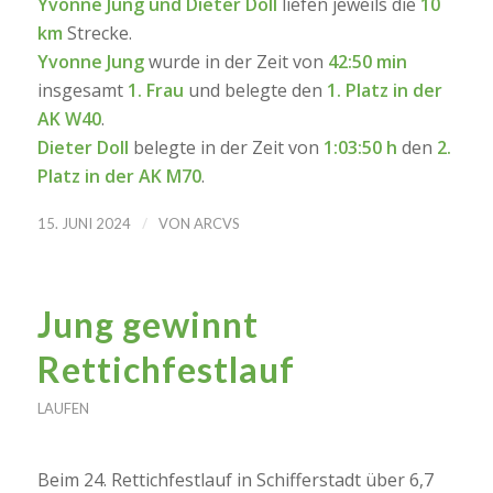
Yvonne Jung und Dieter Doll
liefen jeweils die
10
km
Strecke.
Yvonne Jung
wurde in der Zeit von
42:50 min
insgesamt
1. Frau
und belegte den
1. Platz in der
AK W40
.
Dieter Doll
belegte in der Zeit von
1:03:50 h
den
2.
Platz in der AK M70
.
/
15. JUNI 2024
VON
ARCVS
Jung gewinnt
Rettichfestlauf
LAUFEN
Beim 24. Rettichfestlauf in Schifferstadt über 6,7