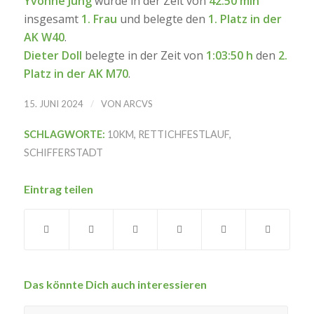
Yvonne Jung
wurde in der Zeit von
42:50 min
insgesamt
1. Frau
und belegte den
1. Platz in der
AK W40
.
Dieter Doll
belegte in der Zeit von
1:03:50 h
den
2.
Platz in der AK M70
.
/
15. JUNI 2024
VON
ARCVS
SCHLAGWORTE:
10KM
,
RETTICHFESTLAUF
,
SCHIFFERSTADT
Eintrag teilen
Das könnte Dich auch interessieren