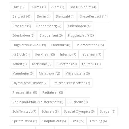
5Km
(12)
10Km
(38)
20Km
(5)
Bad Dürkheim
(4)
Berglauf
(40)
Berlin
(4)
Bienwald
(4)
Brezelfestlauf
(11)
Crosslauf
(5)
Donnersberg
(4)
Dudenhofen
(4)
Edenkoben
(6)
Etappenlauf
(5)
Flugplatzlauf
(12)
Flugplatzlauf 2020
(19)
Frankfurt
(8)
Halbmarathon
(55)
Haßloch
(4)
Herxheim
(5)
Inferno
(7)
Jederman
(7)
Kalmit
(8)
Karlsruhe
(5)
Kunstrad
(20)
Laufen
(138)
Mannheim
(5)
Marathon
(42)
Mitteldistanz
(5)
Olympische Distanz
(7)
Pfalzmeisterschaften
(7)
Presseartikel
(8)
Radfahren
(5)
Rheinland-Pfalz-Meisterschaft
(8)
Rülzheim
(8)
Schifferstadt
(7)
Schweiz
(8)
Special Olympics
(5)
Speyer
(5)
Sprintdistanz
(6)
Südpfalzlauf
(5)
Trail
(19)
Training
(6)